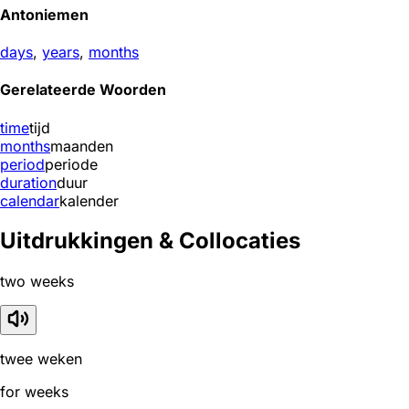
Antoniemen
days
,
years
,
months
Gerelateerde Woorden
time
tijd
months
maanden
period
periode
duration
duur
calendar
kalender
Uitdrukkingen & Collocaties
two weeks
twee weken
for weeks