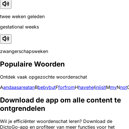
twee weken geleden
gestational weeks
zwangerschapsweken
Populaire Woorden
Ontdek vaak opgezochte woordenschat
A
and
a
as
are
at
an
B
be
by
but
F
for
from
H
have
he
I
in
i
is
it
M
my
N
not
Download de app om alle content te
ontgrendelen
Wil je efficiënter woordenschat leren? Download de
DictoGo-app en profiteer van meer functies voor het