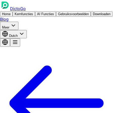
DictoGo
Home
Kernfuncties
AI Functies
Gebruiksvoorbeelden
Downloaden
Blog
Meer
Dutch