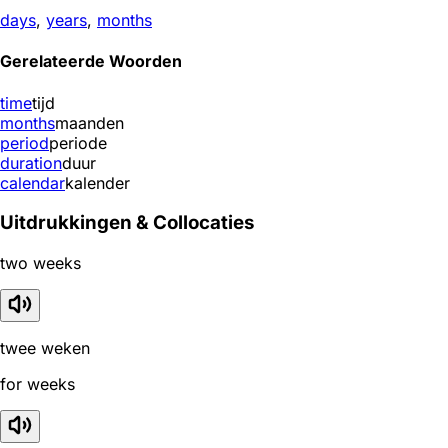
days
,
years
,
months
Gerelateerde Woorden
time
tijd
months
maanden
period
periode
duration
duur
calendar
kalender
Uitdrukkingen & Collocaties
two weeks
twee weken
for weeks