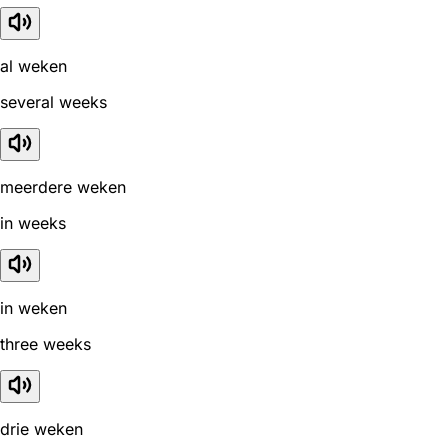
al weken
several weeks
meerdere weken
in weeks
in weken
three weeks
drie weken