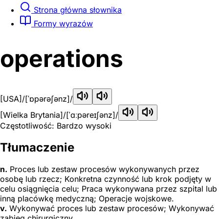
Strona główna słownika
Formy wyrazów
operations
[USA]
/[ˈɒpərəʃənz]/
[Wielka Brytania]
/[ˈɑːpəreɪʃənz]/
Częstotliwość: Bardzo wysoki
Tłumaczenie
n.
Proces lub zestaw procesów wykonywanych przez
osobę lub rzecz; Konkretna czynność lub krok podjęty w
celu osiągnięcia celu; Praca wykonywana przez szpital lub
inną placówkę medyczną; Operacje wojskowe.
v.
Wykonywać proces lub zestaw procesów; Wykonywać
zabieg chirurgiczny.