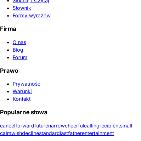
Słuchaj i Czytaj
Słownik
Formy wyrazów
Firma
O nas
Blog
Forum
Prawo
Prywatność
Warunki
Kontakt
Popularne słowa
cancel
forward
future
narrow
cheerful
calling
recipient
small
calm
wish
decline
standard
last
father
entertainment