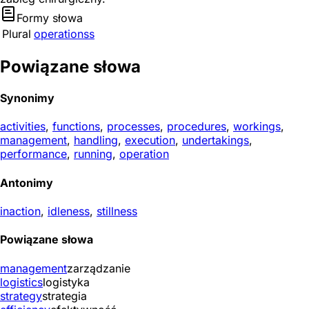
Formy słowa
Plural
operationss
Powiązane słowa
Synonimy
activities
,
functions
,
processes
,
procedures
,
workings
,
management
,
handling
,
execution
,
undertakings
,
performance
,
running
,
operation
Antonimy
inaction
,
idleness
,
stillness
Powiązane słowa
management
zarządzanie
logistics
logistyka
strategy
strategia