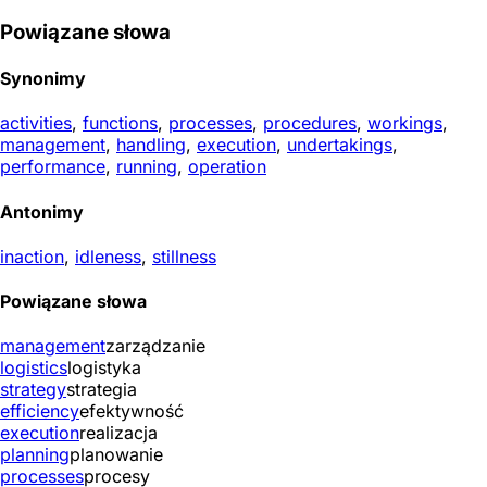
Powiązane słowa
Synonimy
activities
,
functions
,
processes
,
procedures
,
workings
,
management
,
handling
,
execution
,
undertakings
,
performance
,
running
,
operation
Antonimy
inaction
,
idleness
,
stillness
Powiązane słowa
management
zarządzanie
logistics
logistyka
strategy
strategia
efficiency
efektywność
execution
realizacja
planning
planowanie
processes
procesy