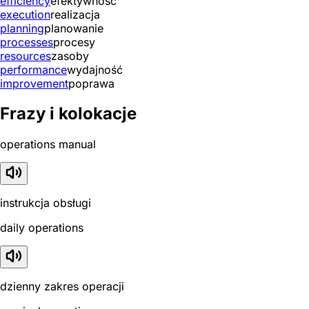
efficiency
efektywność
execution
realizacja
planning
planowanie
processes
procesy
resources
zasoby
performance
wydajność
improvement
poprawa
Frazy i kolokacje
operations manual
instrukcja obsługi
daily operations
dzienny zakres operacji