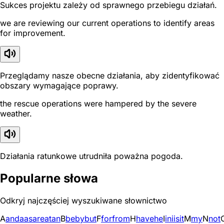
Sukces projektu zależy od sprawnego przebiegu działań.
we are reviewing our current operations to identify areas
for improvement.
Przeglądamy nasze obecne działania, aby zidentyfikować
obszary wymagające poprawy.
the rescue operations were hampered by the severe
weather.
Działania ratunkowe utrudniła poważna pogoda.
Popularne słowa
Odkryj najczęściej wyszukiwane słownictwo
A
and
a
as
are
at
an
B
be
by
but
F
for
from
H
have
he
I
in
i
is
it
M
my
N
not