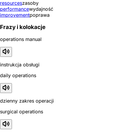
resources
zasoby
performance
wydajność
improvement
poprawa
Frazy i kolokacje
operations manual
instrukcja obsługi
daily operations
dzienny zakres operacji
surgical operations