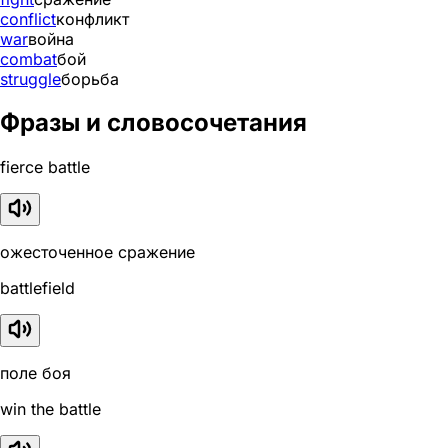
conflict
конфликт
war
война
combat
бой
struggle
борьба
Фразы и словосочетания
fierce battle
ожесточенное сражение
battlefield
поле боя
win the battle