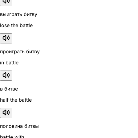
выиграть битву
lose the battle
проиграть битву
in battle
в битве
half the battle
половина битвы
battle with