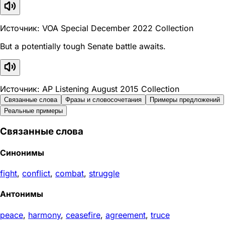
Источник: VOA Special December 2022 Collection
But a potentially tough Senate battle awaits.
Источник: AP Listening August 2015 Collection
Связанные слова
Фразы и словосочетания
Примеры предложений
Реальные примеры
Связанные слова
Синонимы
fight
,
conflict
,
combat
,
struggle
Антонимы
peace
,
harmony
,
ceasefire
,
agreement
,
truce