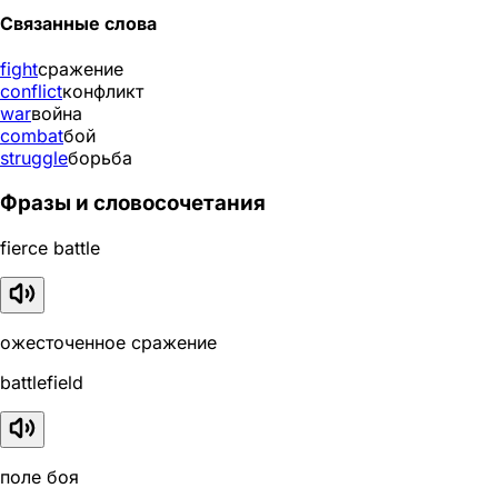
Связанные слова
fight
сражение
conflict
конфликт
war
война
combat
бой
struggle
борьба
Фразы и словосочетания
fierce battle
ожесточенное сражение
battlefield
поле боя