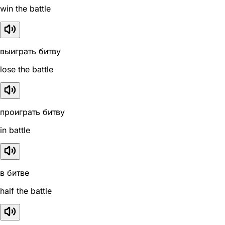
win the battle
выиграть битву
lose the battle
проиграть битву
in battle
в битве
half the battle