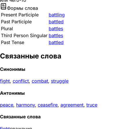
или чего-то
Формы слова
Present Participle
battling
Past Participle
battled
Plural
battles
Third Person Singular
battles
Past Tense
battled
Связанные слова
Синонимы
fight
,
conflict
,
combat
,
struggle
Антонимы
peace
,
harmony
,
ceasefire
,
agreement
,
truce
Связанные слова
fight
сражение