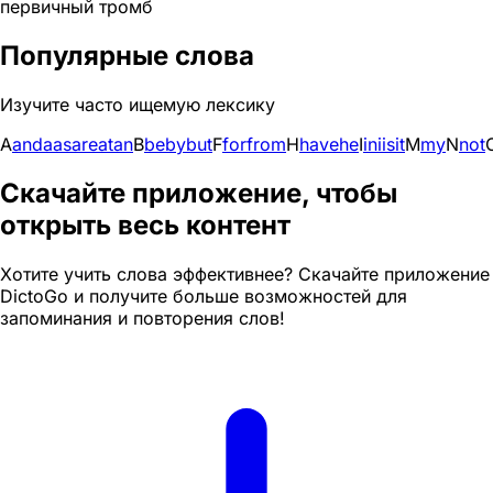
первичный тромб
Популярные слова
Изучите часто ищемую лексику
A
and
a
as
are
at
an
B
be
by
but
F
for
from
H
have
he
I
in
i
is
it
M
my
N
not
Скачайте приложение, чтобы
открыть весь контент
Хотите учить слова эффективнее? Скачайте приложение
DictoGo и получите больше возможностей для
запоминания и повторения слов!