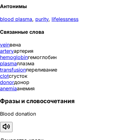
Антонимы
blood plasma
,
purity
,
lifelessness
Связанные слова
vein
вена
artery
артерия
hemoglobin
гемоглобин
plasma
плазма
transfusion
переливание
clot
сгусток
donor
донор
anemia
анемия
Фразы и словосочетания
Blood donation