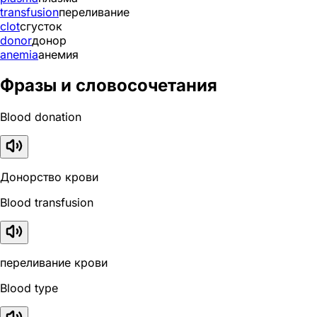
transfusion
переливание
clot
сгусток
donor
донор
anemia
анемия
Фразы и словосочетания
Blood donation
Донорство крови
Blood transfusion
переливание крови
Blood type