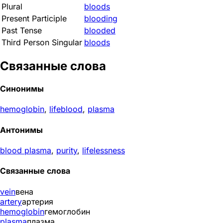
Plural
bloods
Present Participle
blooding
Past Tense
blooded
Third Person Singular
bloods
Связанные слова
Синонимы
hemoglobin
,
lifeblood
,
plasma
Антонимы
blood plasma
,
purity
,
lifelessness
Связанные слова
vein
вена
artery
артерия
hemoglobin
гемоглобин
plasma
плазма