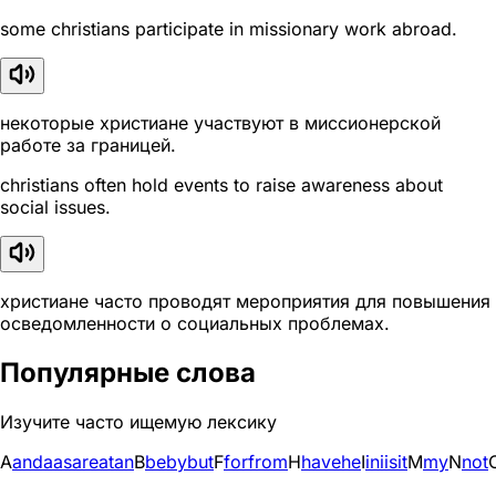
some christians participate in missionary work abroad.
некоторые христиане участвуют в миссионерской
работе за границей.
christians often hold events to raise awareness about
social issues.
христиане часто проводят мероприятия для повышения
осведомленности о социальных проблемах.
Популярные слова
Изучите часто ищемую лексику
A
and
a
as
are
at
an
B
be
by
but
F
for
from
H
have
he
I
in
i
is
it
M
my
N
not