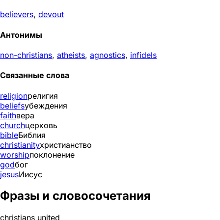
believers
,
devout
Антонимы
non-christians
,
atheists
,
agnostics
,
infidels
Связанные слова
religion
религия
beliefs
убеждения
faith
вера
church
церковь
bible
Библия
christianity
христианство
worship
поклонение
god
бог
jesus
Иисус
Фразы и словосочетания
christians united