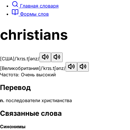
Главная словаря
Формы слов
christians
[США]
/ˈkrɪs.tʃənz/
[Великобритания]
/ˈkrɪs.tʃənz/
Частота: Очень высокий
Перевод
n.
последователи христианства
Связанные слова
Синонимы