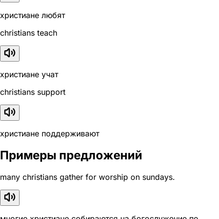
христиане любят
christians teach
христиане учат
christians support
христиане поддерживают
Примеры предложений
many christians gather for worship on sundays.
многие христиане собираются на богослужение по