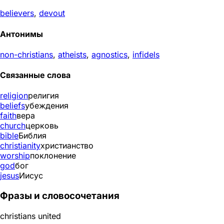
believers
,
devout
Антонимы
non-christians
,
atheists
,
agnostics
,
infidels
Связанные слова
religion
религия
beliefs
убеждения
faith
вера
church
церковь
bible
Библия
christianity
христианство
worship
поклонение
god
бог
jesus
Иисус
Фразы и словосочетания
christians united