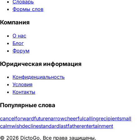
Словарь
Формы слов
Компания
О нас
Блог
Форум
Юридическая информация
Конфиденциальность
Условия
Контакты
Популярные слова
cancel
forward
future
narrow
cheerful
calling
recipient
small
calm
wish
decline
standard
last
father
entertainment
© 2026 DictoGo. Все права защищены.