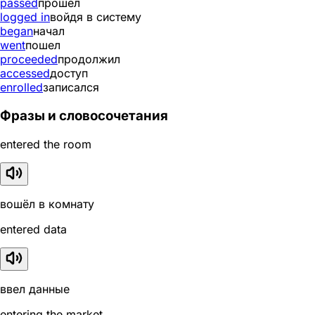
passed
прошел
logged in
войдя в систему
began
начал
went
пошел
proceeded
продолжил
accessed
доступ
enrolled
записался
Фразы и словосочетания
entered the room
вошёл в комнату
entered data
ввел данные
entering the market