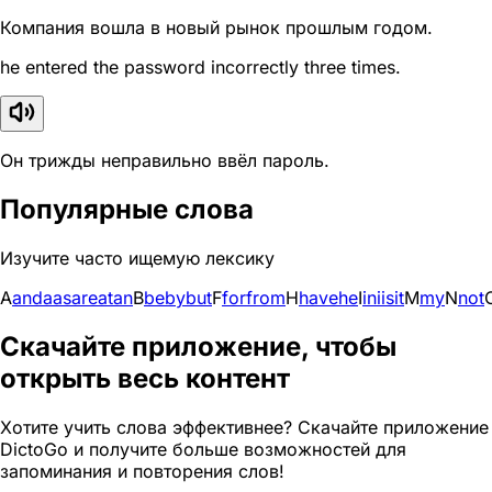
Компания вошла в новый рынок прошлым годом.
he entered the password incorrectly three times.
Он трижды неправильно ввёл пароль.
Популярные слова
Изучите часто ищемую лексику
A
and
a
as
are
at
an
B
be
by
but
F
for
from
H
have
he
I
in
i
is
it
M
my
N
not
Скачайте приложение, чтобы
открыть весь контент
Хотите учить слова эффективнее? Скачайте приложение
DictoGo и получите больше возможностей для
запоминания и повторения слов!