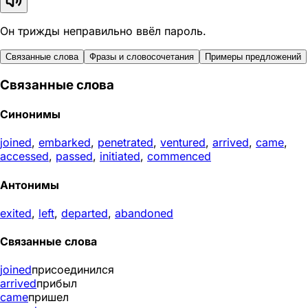
Он трижды неправильно ввёл пароль.
Связанные слова
Фразы и словосочетания
Примеры предложений
Связанные слова
Синонимы
joined
,
embarked
,
penetrated
,
ventured
,
arrived
,
came
,
accessed
,
passed
,
initiated
,
commenced
Антонимы
exited
,
left
,
departed
,
abandoned
Связанные слова
joined
присоединился
arrived
прибыл
came
пришел