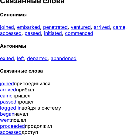
Связанные слова
Синонимы
joined
,
embarked
,
penetrated
,
ventured
,
arrived
,
came
,
accessed
,
passed
,
initiated
,
commenced
Антонимы
exited
,
left
,
departed
,
abandoned
Связанные слова
joined
присоединился
arrived
прибыл
came
пришел
passed
прошел
logged in
войдя в систему
began
начал
went
пошел
proceeded
продолжил
accessed
доступ