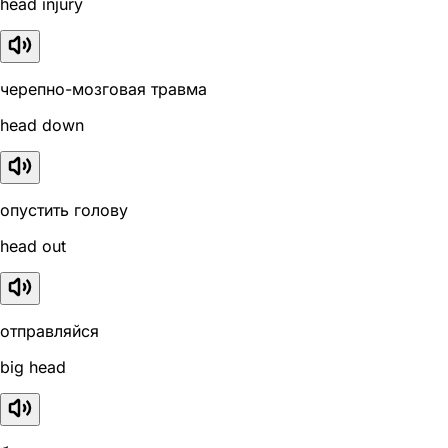
head injury
черепно-мозговая травма
head down
опустить голову
head out
отправляйся
big head