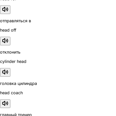
отправляться в
head off
отклонить
cylinder head
головка цилиндра
head coach
главный тренер