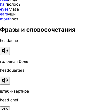
hair
волосы
eyes
глаза
ears
уши
mouth
рот
Фразы и словосочетания
headache
головная боль
headquarters
штаб-квартира
head chef