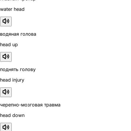
water head
водяная голова
head up
поднять голову
head injury
черепно-мозговая травма
head down