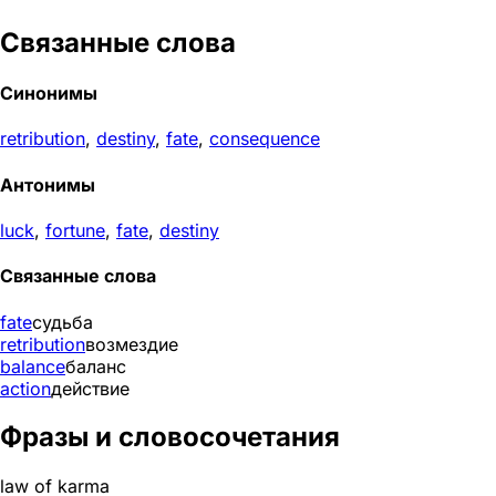
Связанные слова
Синонимы
retribution
,
destiny
,
fate
,
consequence
Антонимы
luck
,
fortune
,
fate
,
destiny
Связанные слова
fate
судьба
retribution
возмездие
balance
баланс
action
действие
Фразы и словосочетания
law of karma