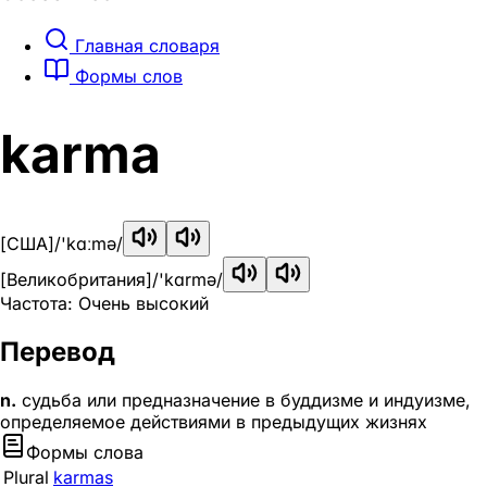
Главная словаря
Формы слов
karma
[США]
/'kɑːmə/
[Великобритания]
/'kɑrmə/
Частота: Очень высокий
Перевод
n.
судьба или предназначение в буддизме и индуизме,
определяемое действиями в предыдущих жизнях
Формы слова
Plural
karmas