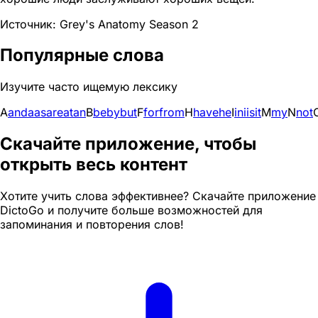
Источник: Grey's Anatomy Season 2
Популярные слова
Изучите часто ищемую лексику
A
and
a
as
are
at
an
B
be
by
but
F
for
from
H
have
he
I
in
i
is
it
M
my
N
not
Скачайте приложение, чтобы
открыть весь контент
Хотите учить слова эффективнее? Скачайте приложение
DictoGo и получите больше возможностей для
запоминания и повторения слов!