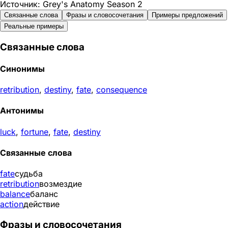
Источник: Grey's Anatomy Season 2
Связанные слова
Фразы и словосочетания
Примеры предложений
Реальные примеры
Связанные слова
Синонимы
retribution
,
destiny
,
fate
,
consequence
Антонимы
luck
,
fortune
,
fate
,
destiny
Связанные слова
fate
судьба
retribution
возмездие
balance
баланс
action
действие
Фразы и словосочетания