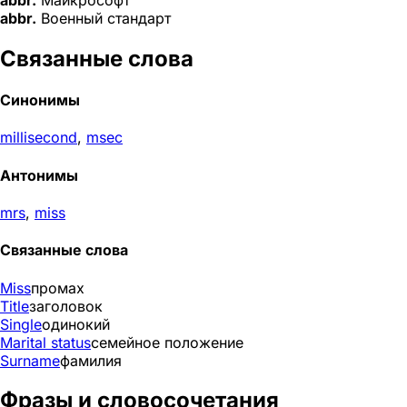
abbr.
Майкрософт
abbr.
Военный стандарт
Связанные слова
Синонимы
millisecond
,
msec
Антонимы
mrs
,
miss
Связанные слова
Miss
промах
Title
заголовок
Single
одинокий
Marital status
семейное положение
Surname
фамилия
Фразы и словосочетания