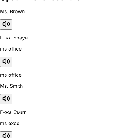
Ms. Brown
Г-жа Браун
ms office
ms office
Ms. Smith
Г-жа Смит
ms excel