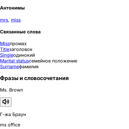
Антонимы
mrs
,
miss
Связанные слова
Miss
промах
Title
заголовок
Single
одинокий
Marital status
семейное положение
Surname
фамилия
Фразы и словосочетания
Ms. Brown
Г-жа Браун
ms office