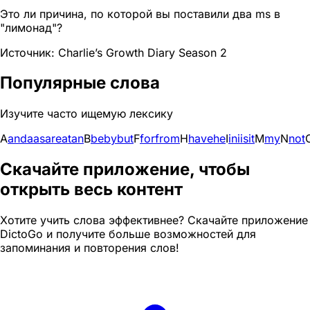
Это ли причина, по которой вы поставили два ms в
"лимонад"?
Источник: Charlie’s Growth Diary Season 2
Популярные слова
Изучите часто ищемую лексику
A
and
a
as
are
at
an
B
be
by
but
F
for
from
H
have
he
I
in
i
is
it
M
my
N
not
Скачайте приложение, чтобы
открыть весь контент
Хотите учить слова эффективнее? Скачайте приложение
DictoGo и получите больше возможностей для
запоминания и повторения слов!