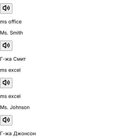
ms office
Ms. Smith
Г-жа Смит
ms excel
ms excel
Ms. Johnson
Г-жа Джонсон