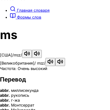
Главная словаря
Формы слов
ms
[США]
/mɪz/
[Великобритания]
/ mɪz/
Частота: Очень высокий
Перевод
abbr.
миллисекунда
abbr.
рукопись
abbr.
г-жа
abbr.
Монтсеррат