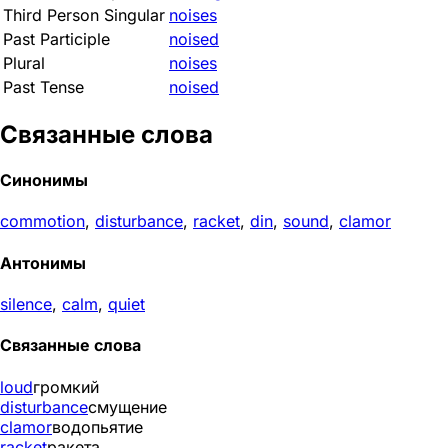
Third Person Singular
noises
Past Participle
noised
Plural
noises
Past Tense
noised
Связанные слова
Синонимы
commotion
,
disturbance
,
racket
,
din
,
sound
,
clamor
Антонимы
silence
,
calm
,
quiet
Связанные слова
loud
громкий
disturbance
смущение
clamor
водопьятие
racket
ракета