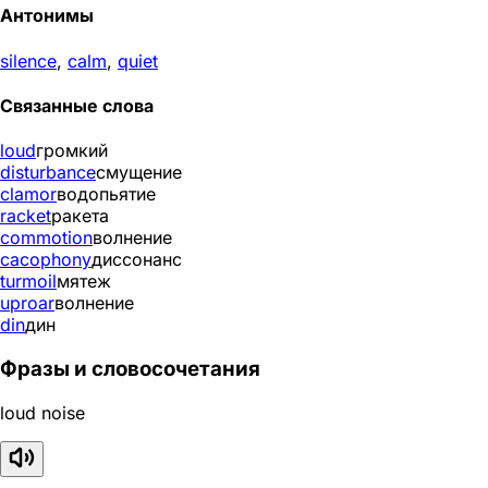
Антонимы
silence
,
calm
,
quiet
Связанные слова
loud
громкий
disturbance
смущение
clamor
водопьятие
racket
ракета
commotion
волнение
cacophony
диссонанс
turmoil
мятеж
uproar
волнение
din
дин
Фразы и словосочетания
loud noise