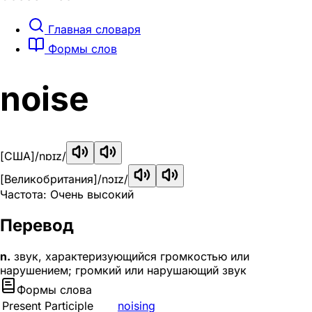
Главная словаря
Формы слов
noise
[США]
/nɒɪz/
[Великобритания]
/nɔɪz/
Частота: Очень высокий
Перевод
n.
звук, характеризующийся громкостью или
нарушением; громкий или нарушающий звук
Формы слова
Present Participle
noising