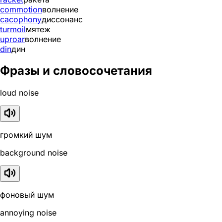
commotion
волнение
cacophony
диссонанс
turmoil
мятеж
uproar
волнение
din
дин
Фразы и словосочетания
loud noise
громкий шум
background noise
фоновый шум
annoying noise