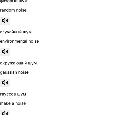
фазовый шум
random noise
случайный шум
environmental noise
окружающий шум
gaussian noise
гауссов шум
make a noise