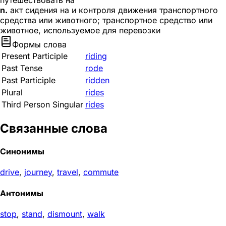
путешествовать на
n.
акт сидения на и контроля движения транспортного
средства или животного; транспортное средство или
животное, используемое для перевозки
Формы слова
Present Participle
riding
Past Tense
rode
Past Participle
ridden
Plural
rides
Third Person Singular
rides
Связанные слова
Синонимы
drive
,
journey
,
travel
,
commute
Антонимы
stop
,
stand
,
dismount
,
walk