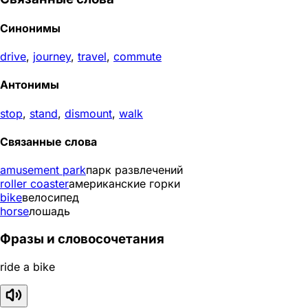
Синонимы
drive
,
journey
,
travel
,
commute
Антонимы
stop
,
stand
,
dismount
,
walk
Связанные слова
amusement park
парк развлечений
roller coaster
американские горки
bike
велосипед
horse
лошадь
Фразы и словосочетания
ride a bike