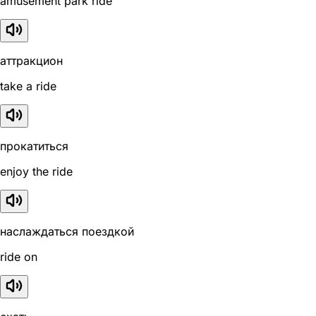
amusement park ride
аттракцион
take a ride
прокатиться
enjoy the ride
наслаждаться поездкой
ride on