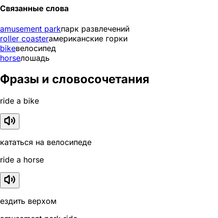
Связанные слова
amusement park
парк развлечений
roller coaster
американские горки
bike
велосипед
horse
лошадь
Фразы и словосочетания
ride a bike
кататься на велосипеде
ride a horse
ездить верхом