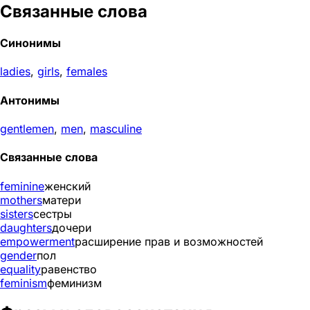
Связанные слова
Синонимы
ladies
,
girls
,
females
Антонимы
gentlemen
,
men
,
masculine
Связанные слова
feminine
женский
mothers
матери
sisters
сестры
daughters
дочери
empowerment
расширение прав и возможностей
gender
пол
equality
равенство
feminism
феминизм