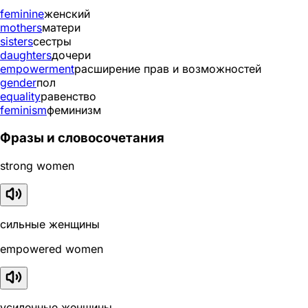
feminine
женский
mothers
матери
sisters
сестры
daughters
дочери
empowerment
расширение прав и возможностей
gender
пол
equality
равенство
feminism
феминизм
Фразы и словосочетания
strong women
сильные женщины
empowered women
усиленные женщины