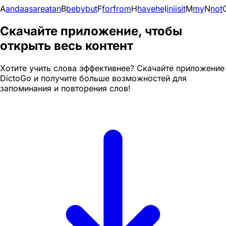
A
and
a
as
are
at
an
B
be
by
but
F
for
from
H
have
he
I
in
i
is
it
M
my
N
not
Скачайте приложение, чтобы
открыть весь контент
Хотите учить слова эффективнее? Скачайте приложение
DictoGo и получите больше возможностей для
запоминания и повторения слов!