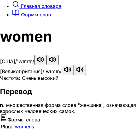
Главная словаря
Формы слов
women
[США]
/'wɪmɪn/
[Великобритания]
/'wɪmɪn/
Частота: Очень высокий
Перевод
n.
множественная форма слова "женщина", означающая
взрослых человеческих самок.
Формы слова
Plural
womens