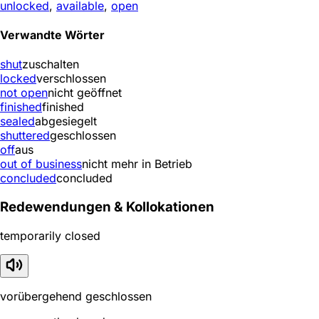
unlocked
,
available
,
open
Verwandte Wörter
shut
zuschalten
locked
verschlossen
not open
nicht geöffnet
finished
finished
sealed
abgesiegelt
shuttered
geschlossen
off
aus
out of business
nicht mehr in Betrieb
concluded
concluded
Redewendungen & Kollokationen
temporarily closed
vorübergehend geschlossen