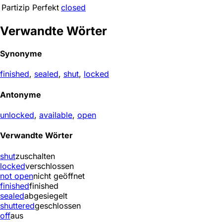
Partizip Perfekt
closed
Verwandte Wörter
Synonyme
finished
,
sealed
,
shut
,
locked
Antonyme
unlocked
,
available
,
open
Verwandte Wörter
shut
zuschalten
locked
verschlossen
not open
nicht geöffnet
finished
finished
sealed
abgesiegelt
shuttered
geschlossen
off
aus