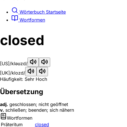
Wörterbuch Startseite
Wortformen
closed
[US]
/kləʊzd/
[UK]
/klozd/
Häufigkeit: Sehr Hoch
Übersetzung
adj.
geschlossen; nicht geöffnet
v.
schließen; beenden; sich nähern
Wortformen
Präteritum
closed