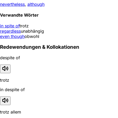
nevertheless
,
although
Verwandte Wörter
in spite of
trotz
regardless
unabhängig
even though
obwohl
Redewendungen & Kollokationen
despite of
trotz
in despite of
trotz allem