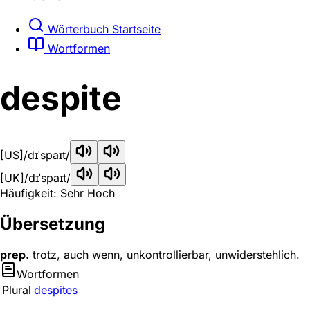
Wörterbuch Startseite
Wortformen
despite
[US]
/dɪˈspaɪt/
[UK]
/dɪˈspaɪt/
Häufigkeit: Sehr Hoch
Übersetzung
prep.
trotz, auch wenn, unkontrollierbar, unwiderstehlich.
Wortformen
Plural
despites