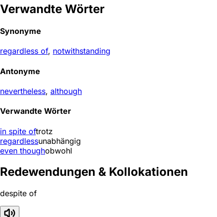
Verwandte Wörter
Synonyme
regardless of
,
notwithstanding
Antonyme
nevertheless
,
although
Verwandte Wörter
in spite of
trotz
regardless
unabhängig
even though
obwohl
Redewendungen & Kollokationen
despite of