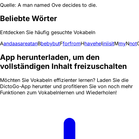
Quelle: A man named Ove decides to die.
Beliebte Wörter
Entdecken Sie häufig gesuchte Vokabeln
A
and
a
as
are
at
an
B
be
by
but
F
for
from
H
have
he
I
in
i
is
it
M
my
N
not
App herunterladen, um den
vollständigen Inhalt freizuschalten
Möchten Sie Vokabeln effizienter lernen? Laden Sie die
DictoGo-App herunter und profitieren Sie von noch mehr
Funktionen zum Vokabelnlernen und Wiederholen!