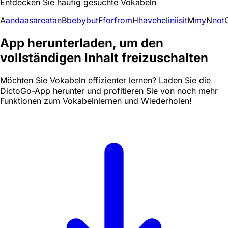
Entdecken Sie häufig gesuchte Vokabeln
A
and
a
as
are
at
an
B
be
by
but
F
for
from
H
have
he
I
in
i
is
it
M
my
N
not
App herunterladen, um den
vollständigen Inhalt freizuschalten
Möchten Sie Vokabeln effizienter lernen? Laden Sie die
DictoGo-App herunter und profitieren Sie von noch mehr
Funktionen zum Vokabelnlernen und Wiederholen!