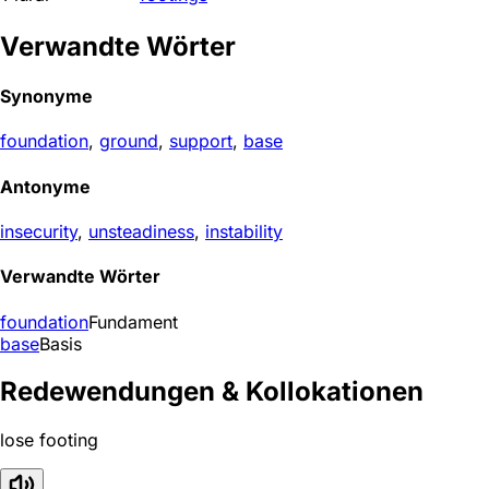
Verwandte Wörter
Synonyme
foundation
,
ground
,
support
,
base
Antonyme
insecurity
,
unsteadiness
,
instability
Verwandte Wörter
foundation
Fundament
base
Basis
Redewendungen & Kollokationen
lose footing