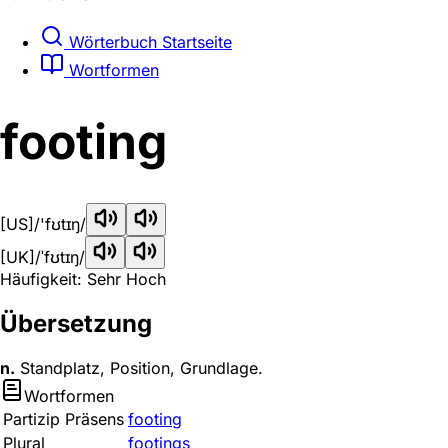
Wörterbuch Startseite
Wortformen
footing
[US]
/'fʊtɪŋ/
[UK]
/ˈfʊtɪŋ/
Häufigkeit: Sehr Hoch
Übersetzung
n.
Standplatz, Position, Grundlage.
Wortformen
Partizip Präsens
footing
Plural
footings