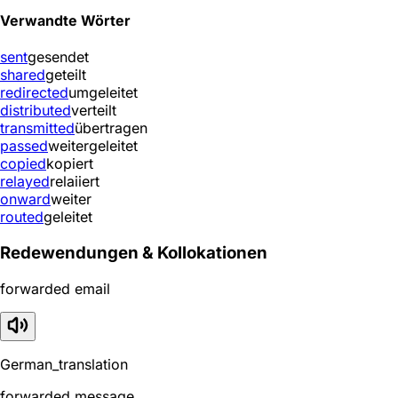
Verwandte Wörter
sent
gesendet
shared
geteilt
redirected
umgeleitet
distributed
verteilt
transmitted
übertragen
passed
weitergeleitet
copied
kopiert
relayed
relaiiert
onward
weiter
routed
geleitet
Redewendungen & Kollokationen
forwarded email
German_translation
forwarded message