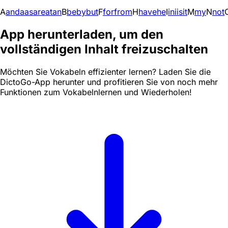
A
and
a
as
are
at
an
B
be
by
but
F
for
from
H
have
he
I
in
i
is
it
M
my
N
not
App herunterladen, um den
vollständigen Inhalt freizuschalten
Möchten Sie Vokabeln effizienter lernen? Laden Sie die
DictoGo-App herunter und profitieren Sie von noch mehr
Funktionen zum Vokabelnlernen und Wiederholen!