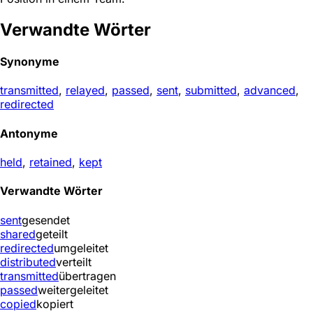
Verwandte Wörter
Synonyme
transmitted
,
relayed
,
passed
,
sent
,
submitted
,
advanced
,
redirected
Antonyme
held
,
retained
,
kept
Verwandte Wörter
sent
gesendet
shared
geteilt
redirected
umgeleitet
distributed
verteilt
transmitted
übertragen
passed
weitergeleitet
copied
kopiert