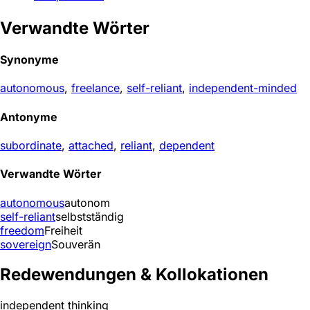
Verwandte Wörter
Synonyme
autonomous
,
freelance
,
self-reliant
,
independent-minded
Antonyme
subordinate
,
attached
,
reliant
,
dependent
Verwandte Wörter
autonomous
autonom
self-reliant
selbstständig
freedom
Freiheit
sovereign
Souverän
Redewendungen & Kollokationen
independent thinking