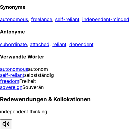
Synonyme
autonomous
,
freelance
,
self-reliant
,
independent-minded
Antonyme
subordinate
,
attached
,
reliant
,
dependent
Verwandte Wörter
autonomous
autonom
self-reliant
selbstständig
freedom
Freiheit
sovereign
Souverän
Redewendungen & Kollokationen
independent thinking