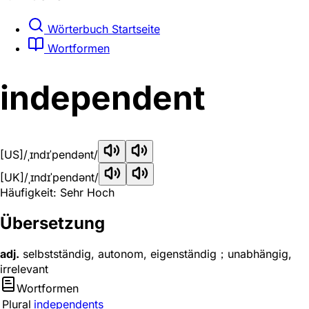
Wörterbuch Startseite
Wortformen
independent
[US]
/ˌɪndɪˈpendənt/
[UK]
/ˌɪndɪˈpendənt/
Häufigkeit: Sehr Hoch
Übersetzung
adj.
selbstständig, autonom, eigenständig；unabhängig,
irrelevant
Wortformen
Plural
independents