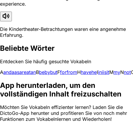
experience.
Die Kindertheater-Betrachtungen waren eine angenehme
Erfahrung.
Beliebte Wörter
Entdecken Sie häufig gesuchte Vokabeln
A
and
a
as
are
at
an
B
be
by
but
F
for
from
H
have
he
I
in
i
is
it
M
my
N
not
App herunterladen, um den
vollständigen Inhalt freizuschalten
Möchten Sie Vokabeln effizienter lernen? Laden Sie die
DictoGo-App herunter und profitieren Sie von noch mehr
Funktionen zum Vokabelnlernen und Wiederholen!