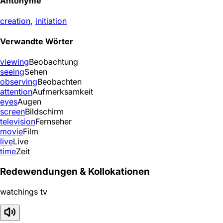
Antonyme
creation
,
initiation
Verwandte Wörter
viewing
Beobachtung
seeing
Sehen
observing
Beobachten
attention
Aufmerksamkeit
eyes
Augen
screen
Bildschirm
television
Fernseher
movie
Film
live
Live
time
Zeit
Redewendungen & Kollokationen
watchings tv