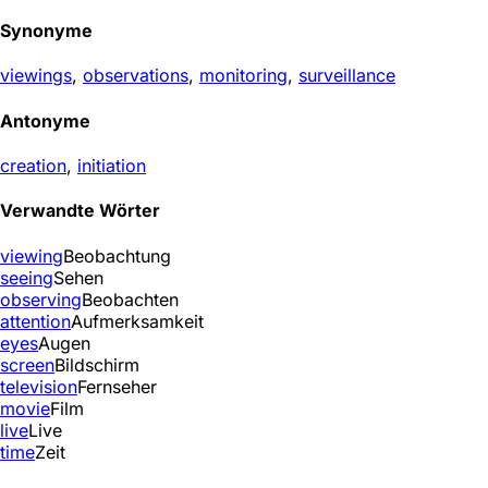
Synonyme
viewings
,
observations
,
monitoring
,
surveillance
Antonyme
creation
,
initiation
Verwandte Wörter
viewing
Beobachtung
seeing
Sehen
observing
Beobachten
attention
Aufmerksamkeit
eyes
Augen
screen
Bildschirm
television
Fernseher
movie
Film
live
Live
time
Zeit