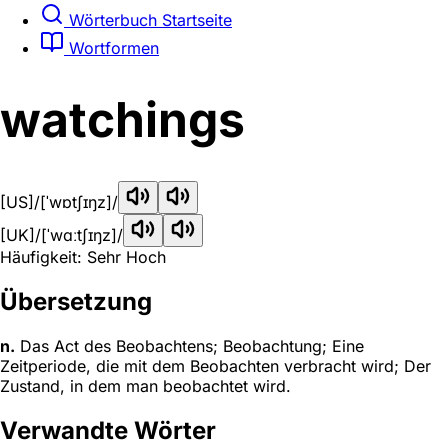
Wörterbuch Startseite
Wortformen
watchings
[US]
/[ˈwɒtʃɪŋz]/
[UK]
/[ˈwɑːtʃɪŋz]/
Häufigkeit: Sehr Hoch
Übersetzung
n.
Das Act des Beobachtens; Beobachtung; Eine
Zeitperiode, die mit dem Beobachten verbracht wird; Der
Zustand, in dem man beobachtet wird.
Verwandte Wörter