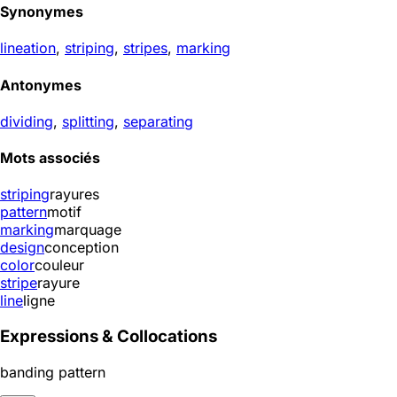
Synonymes
lineation
,
striping
,
stripes
,
marking
Antonymes
dividing
,
splitting
,
separating
Mots associés
striping
rayures
pattern
motif
marking
marquage
design
conception
color
couleur
stripe
rayure
line
ligne
Expressions & Collocations
banding pattern