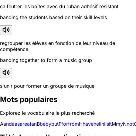
calfeutrer les boîtes avec du ruban adhésif résistant
banding the students based on their skill levels
regrouper les élèves en fonction de leur niveau de
compétence
banding together to form a music group
s'unir pour former un groupe de musique
Mots populaires
Explorez le vocabulaire le plus recherché
A
and
a
as
are
at
an
B
be
by
but
F
for
from
H
have
he
I
in
i
is
it
M
my
N
not