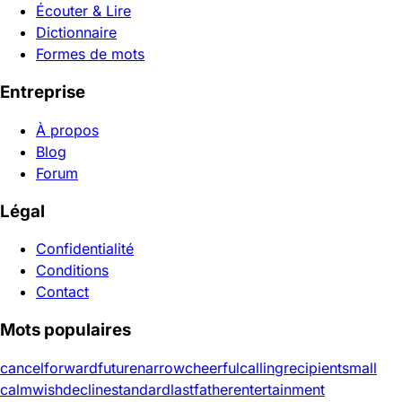
Écouter & Lire
Dictionnaire
Formes de mots
Entreprise
À propos
Blog
Forum
Légal
Confidentialité
Conditions
Contact
Mots populaires
cancel
forward
future
narrow
cheerful
calling
recipient
small
calm
wish
decline
standard
last
father
entertainment