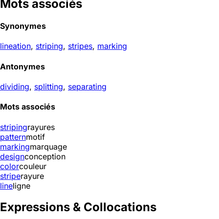
Mots associés
Synonymes
lineation
,
striping
,
stripes
,
marking
Antonymes
dividing
,
splitting
,
separating
Mots associés
striping
rayures
pattern
motif
marking
marquage
design
conception
color
couleur
stripe
rayure
line
ligne
Expressions & Collocations