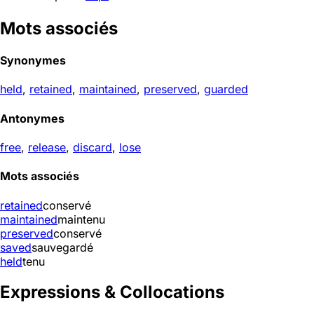
Mots associés
Synonymes
held
,
retained
,
maintained
,
preserved
,
guarded
Antonymes
free
,
release
,
discard
,
lose
Mots associés
retained
conservé
maintained
maintenu
preserved
conservé
saved
sauvegardé
held
tenu
Expressions & Collocations