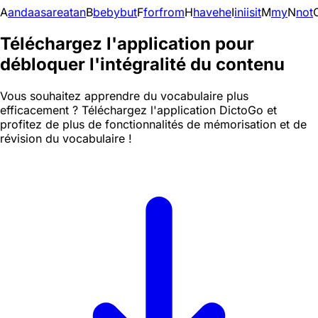
A
and
a
as
are
at
an
B
be
by
but
F
for
from
H
have
he
I
in
i
is
it
M
my
N
not
Téléchargez l'application pour
débloquer l'intégralité du contenu
Vous souhaitez apprendre du vocabulaire plus
efficacement ? Téléchargez l'application DictoGo et
profitez de plus de fonctionnalités de mémorisation et de
révision du vocabulaire !