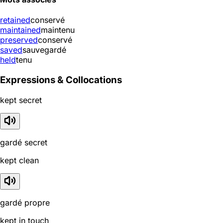
retained
conservé
maintained
maintenu
preserved
conservé
saved
sauvegardé
held
tenu
Expressions & Collocations
kept secret
gardé secret
kept clean
gardé propre
kept in touch