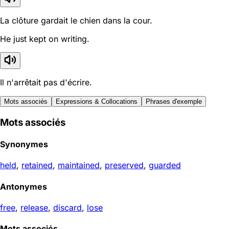
La clôture gardait le chien dans la cour.
He just kept on writing.
Il n'arrêtait pas d'écrire.
Mots associés
Expressions & Collocations
Phrases d'exemple
Mots associés
Synonymes
held
,
retained
,
maintained
,
preserved
,
guarded
Antonymes
free
,
release
,
discard
,
lose
Mots associés