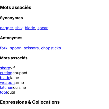
Mots associés
Synonymes
dagger
,
shiv
,
blade
,
spear
Antonymes
fork
,
spoon
,
scissors
,
chopsticks
Mots associés
sharp
vif
cutting
coupant
blade
lame
weapon
arme
kitchen
cuisine
tool
outil
Expressions & Collocations