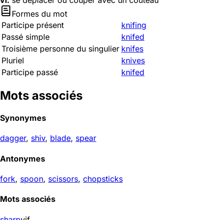
vi.
se déplacer ou couper avec un couteau
Formes du mot
Participe présent
knifing
Passé simple
knifed
Troisième personne du singulier
knifes
Pluriel
knives
Participe passé
knifed
Mots associés
Synonymes
dagger
,
shiv
,
blade
,
spear
Antonymes
fork
,
spoon
,
scissors
,
chopsticks
Mots associés
sharp
vif