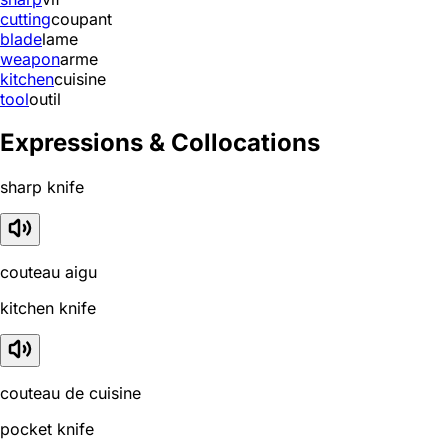
cutting
coupant
blade
lame
weapon
arme
kitchen
cuisine
tool
outil
Expressions & Collocations
sharp knife
couteau aigu
kitchen knife
couteau de cuisine
pocket knife