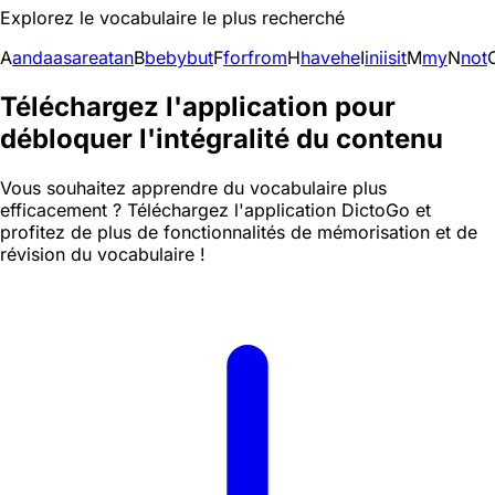
Explorez le vocabulaire le plus recherché
A
and
a
as
are
at
an
B
be
by
but
F
for
from
H
have
he
I
in
i
is
it
M
my
N
not
Téléchargez l'application pour
débloquer l'intégralité du contenu
Vous souhaitez apprendre du vocabulaire plus
efficacement ? Téléchargez l'application DictoGo et
profitez de plus de fonctionnalités de mémorisation et de
révision du vocabulaire !