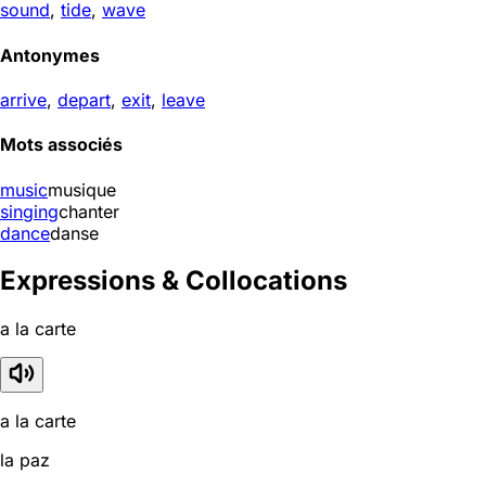
sound
,
tide
,
wave
Antonymes
arrive
,
depart
,
exit
,
leave
Mots associés
music
musique
singing
chanter
dance
danse
Expressions & Collocations
a la carte
a la carte
la paz