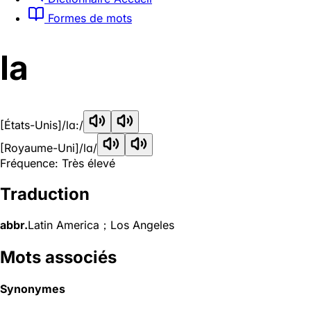
Formes de mots
la
[États-Unis]
/lɑ:/
[Royaume-Uni]
/lɑ/
Fréquence: Très élevé
Traduction
abbr.
Latin America；Los Angeles
Mots associés
Synonymes