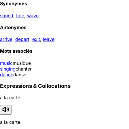
Synonymes
sound
,
tide
,
wave
Antonymes
arrive
,
depart
,
exit
,
leave
Mots associés
music
musique
singing
chanter
dance
danse
Expressions & Collocations
a la carte
a la carte