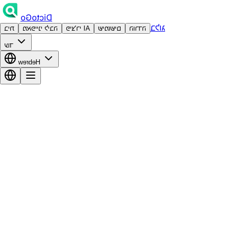
DictoGo
בלוג
הורדה
שימושים
פיצ'רי AI
מאפייני ליבה
בית
עוד
Hebrew