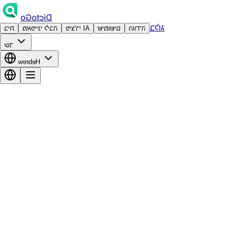
DictoGo
בלוג
הורדה
שימושים
פיצ'רי AI
מאפייני ליבה
בית
עוד
Hebrew