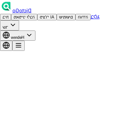
DictoGo
בלוג
הורדה
שימושים
פיצ'רי AI
מאפייני ליבה
בית
עוד
Hebrew