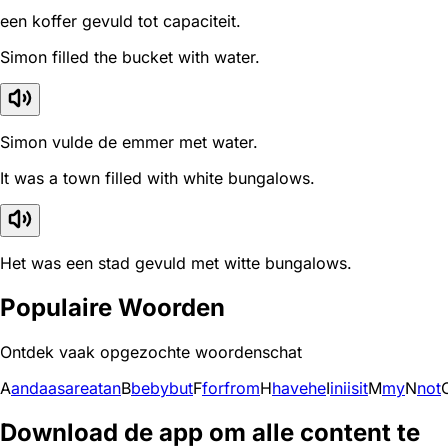
een koffer gevuld tot capaciteit.
Simon filled the bucket with water.
Simon vulde de emmer met water.
It was a town filled with white bungalows.
Het was een stad gevuld met witte bungalows.
Populaire Woorden
Ontdek vaak opgezochte woordenschat
A
and
a
as
are
at
an
B
be
by
but
F
for
from
H
have
he
I
in
i
is
it
M
my
N
not
Download de app om alle content te