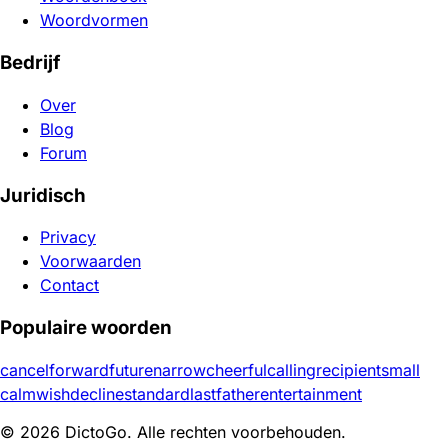
Woordvormen
Bedrijf
Over
Blog
Forum
Juridisch
Privacy
Voorwaarden
Contact
Populaire woorden
cancel
forward
future
narrow
cheerful
calling
recipient
small
calm
wish
decline
standard
last
father
entertainment
© 2026 DictoGo. Alle rechten voorbehouden.