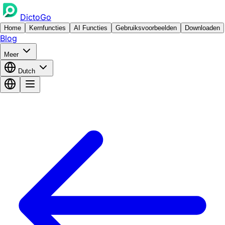
DictoGo
Home
Kernfuncties
AI Functies
Gebruiksvoorbeelden
Downloaden
Blog
Meer
Dutch