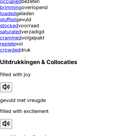
occupied
bezeten
brimming
overlopend
loaded
geladen
stuffed
gevuld
stocked
voorraad
saturated
verzadigd
crammed
volgepakt
replete
vol
crowded
druk
Uitdrukkingen & Collocaties
filled with joy
gevuld met vreugde
filled with excitement