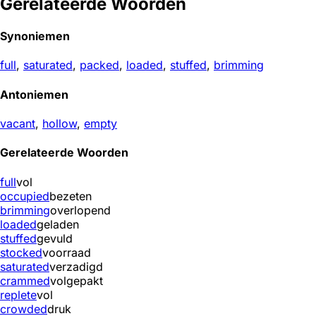
Gerelateerde Woorden
Synoniemen
full
,
saturated
,
packed
,
loaded
,
stuffed
,
brimming
Antoniemen
vacant
,
hollow
,
empty
Gerelateerde Woorden
full
vol
occupied
bezeten
brimming
overlopend
loaded
geladen
stuffed
gevuld
stocked
voorraad
saturated
verzadigd
crammed
volgepakt
replete
vol
crowded
druk