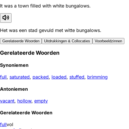
It was a town filled with white bungalows.
Het was een stad gevuld met witte bungalows.
Gerelateerde Woorden
Uitdrukkingen & Collocaties
Voorbeeldzinnen
Gerelateerde Woorden
Synoniemen
full
,
saturated
,
packed
,
loaded
,
stuffed
,
brimming
Antoniemen
vacant
,
hollow
,
empty
Gerelateerde Woorden
full
vol