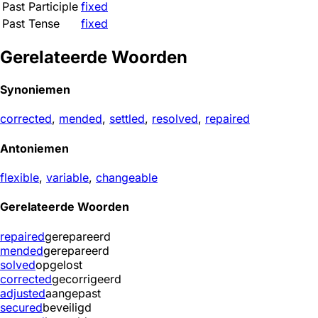
Past Participle
fixed
Past Tense
fixed
Gerelateerde Woorden
Synoniemen
corrected
,
mended
,
settled
,
resolved
,
repaired
Antoniemen
flexible
,
variable
,
changeable
Gerelateerde Woorden
repaired
gerepareerd
mended
gerepareerd
solved
opgelost
corrected
gecorrigeerd
adjusted
aangepast
secured
beveiligd