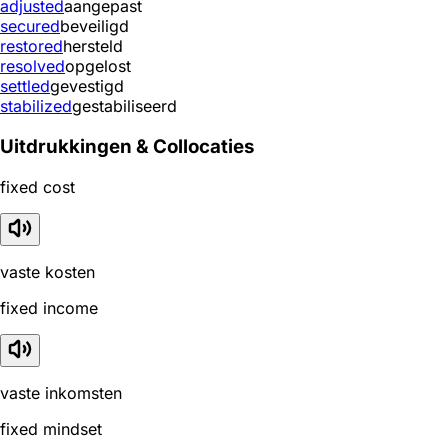
adjusted
aangepast
secured
beveiligd
restored
hersteld
resolved
opgelost
settled
gevestigd
stabilized
gestabiliseerd
Uitdrukkingen & Collocaties
fixed cost
vaste kosten
fixed income
vaste inkomsten
fixed mindset