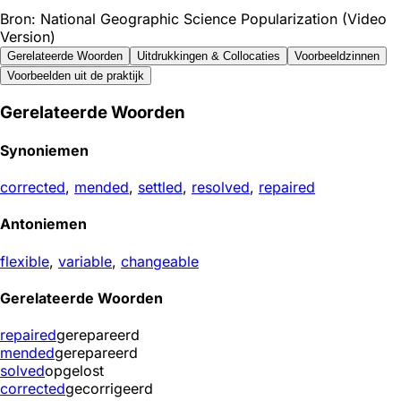
Bron: National Geographic Science Popularization (Video
Version)
Gerelateerde Woorden
Uitdrukkingen & Collocaties
Voorbeeldzinnen
Voorbeelden uit de praktijk
Gerelateerde Woorden
Synoniemen
corrected
,
mended
,
settled
,
resolved
,
repaired
Antoniemen
flexible
,
variable
,
changeable
Gerelateerde Woorden
repaired
gerepareerd
mended
gerepareerd
solved
opgelost
corrected
gecorrigeerd