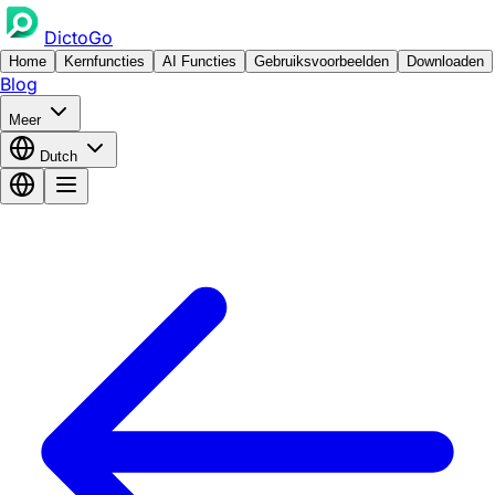
DictoGo
Home
Kernfuncties
AI Functies
Gebruiksvoorbeelden
Downloaden
Blog
Meer
Dutch