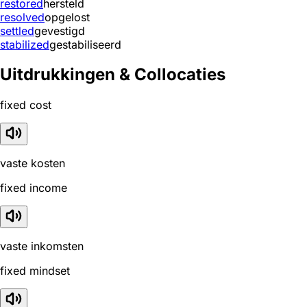
restored
hersteld
resolved
opgelost
settled
gevestigd
stabilized
gestabiliseerd
Uitdrukkingen & Collocaties
fixed cost
vaste kosten
fixed income
vaste inkomsten
fixed mindset