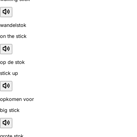
wandelstok
on the stick
op de stok
stick up
opkomen voor
big stick
grote stok