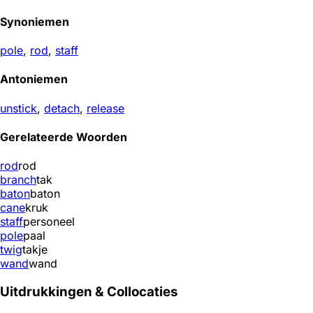
Synoniemen
pole
,
rod
,
staff
Antoniemen
unstick
,
detach
,
release
Gerelateerde Woorden
rod
rod
branch
tak
baton
baton
cane
kruk
staff
personeel
pole
paal
twig
takje
wand
wand
Uitdrukkingen & Collocaties