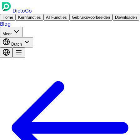
DictoGo
Home
Kernfuncties
AI Functies
Gebruiksvoorbeelden
Downloaden
Blog
Meer
Dutch