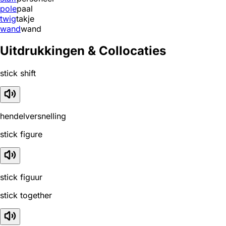
pole
paal
twig
takje
wand
wand
Uitdrukkingen & Collocaties
stick shift
hendelversnelling
stick figure
stick figuur
stick together