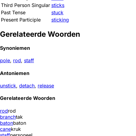
Third Person Singular
sticks
Past Tense
stuck
Present Participle
sticking
Gerelateerde Woorden
Synoniemen
pole
,
rod
,
staff
Antoniemen
unstick
,
detach
,
release
Gerelateerde Woorden
rod
rod
branch
tak
baton
baton
cane
kruk
staff
personeel