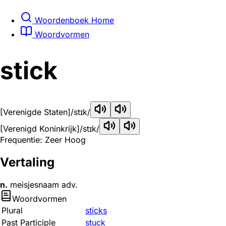
Woordenboek Home
Woordvormen
stick
[Verenigde Staten]
/stɪk/
[Verenigd Koninkrijk]
/stɪk/
Frequentie: Zeer Hoog
Vertaling
n.
meisjesnaam adv.
Woordvormen
Plural
sticks
Past Participle
stuck