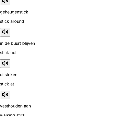
geheugenstick
stick around
in de buurt blijven
stick out
uitsteken
stick at
vasthouden aan
walking stick