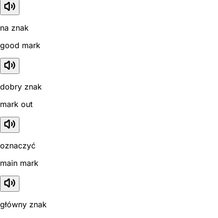
na znak
good mark
dobry znak
mark out
oznaczyć
main mark
główny znak