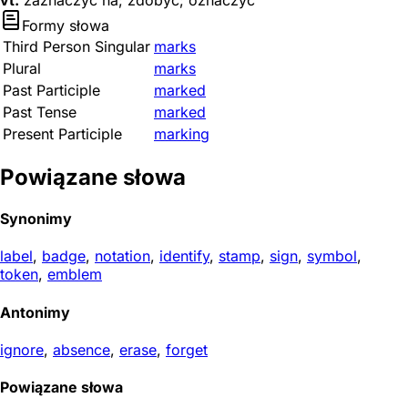
vt.
zaznaczyć na; zdobyć; oznaczyć
Formy słowa
Third Person Singular
marks
Plural
marks
Past Participle
marked
Past Tense
marked
Present Participle
marking
Powiązane słowa
Synonimy
label
,
badge
,
notation
,
identify
,
stamp
,
sign
,
symbol
,
token
,
emblem
Antonimy
ignore
,
absence
,
erase
,
forget
Powiązane słowa