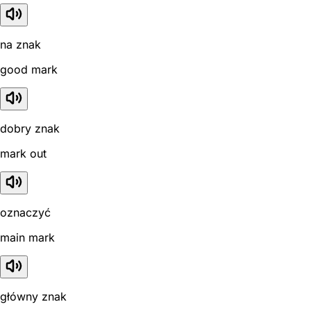
na znak
good mark
dobry znak
mark out
oznaczyć
main mark
główny znak