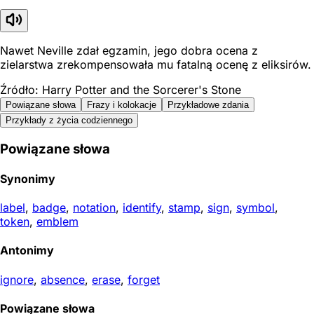
Nawet Neville zdał egzamin, jego dobra ocena z
zielarstwa zrekompensowała mu fatalną ocenę z eliksirów.
Źródło: Harry Potter and the Sorcerer's Stone
Powiązane słowa
Frazy i kolokacje
Przykładowe zdania
Przykłady z życia codziennego
Powiązane słowa
Synonimy
label
,
badge
,
notation
,
identify
,
stamp
,
sign
,
symbol
,
token
,
emblem
Antonimy
ignore
,
absence
,
erase
,
forget
Powiązane słowa