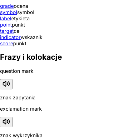
grade
ocena
symbol
symbol
label
etykieta
point
punkt
target
cel
indicator
wskaznik
score
punkt
Frazy i kolokacje
question mark
znak zapytania
exclamation mark
znak wykrzyknika