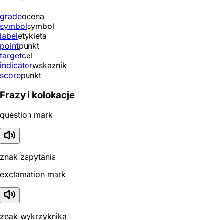
grade
ocena
symbol
symbol
label
etykieta
point
punkt
target
cel
indicator
wskaznik
score
punkt
Frazy i kolokacje
question mark
znak zapytania
exclamation mark
znak wykrzyknika