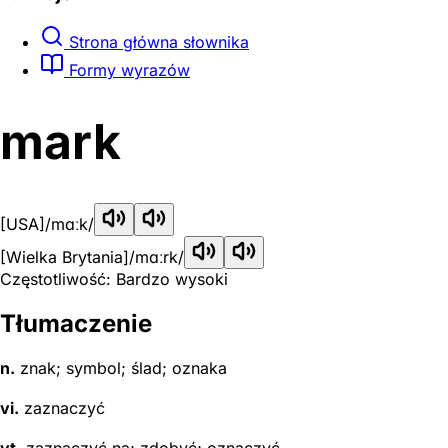
Strona główna słownika
Formy wyrazów
mark
[USA]
/mɑːk/
[Wielka Brytania]
/mɑːrk/
Częstotliwość: Bardzo wysoki
Tłumaczenie
n.
znak; symbol; ślad; oznaka
vi.
zaznaczyć