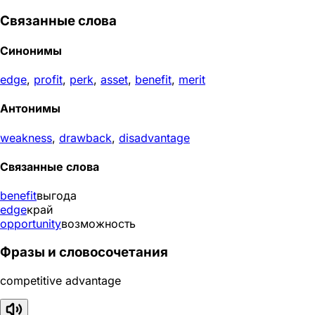
Связанные слова
Синонимы
edge
,
profit
,
perk
,
asset
,
benefit
,
merit
Антонимы
weakness
,
drawback
,
disadvantage
Связанные слова
benefit
выгода
edge
край
opportunity
возможность
Фразы и словосочетания
competitive advantage