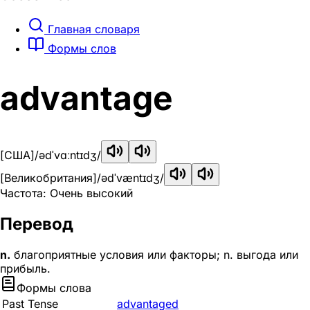
Главная словаря
Формы слов
advantage
[США]
/ədˈvɑːntɪdʒ/
[Великобритания]
/ədˈvæntɪdʒ/
Частота: Очень высокий
Перевод
n.
благоприятные условия или факторы; n. выгода или
прибыль.
Формы слова
Past Tense
advantaged