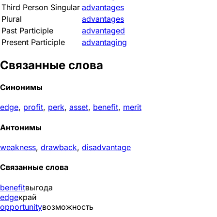
Third Person Singular
advantages
Plural
advantages
Past Participle
advantaged
Present Participle
advantaging
Связанные слова
Синонимы
edge
,
profit
,
perk
,
asset
,
benefit
,
merit
Антонимы
weakness
,
drawback
,
disadvantage
Связанные слова
benefit
выгода
edge
край
opportunity
возможность