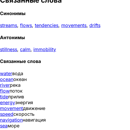
Связанные слова
Синонимы
streams
,
flows
,
tendencies
,
movements
,
drifts
Антонимы
stillness
,
calm
,
immobility
Связанные слова
water
вода
ocean
океан
river
река
flow
поток
tide
прилив
energy
энергия
movement
движение
speed
скорость
navigation
навигация
sea
море