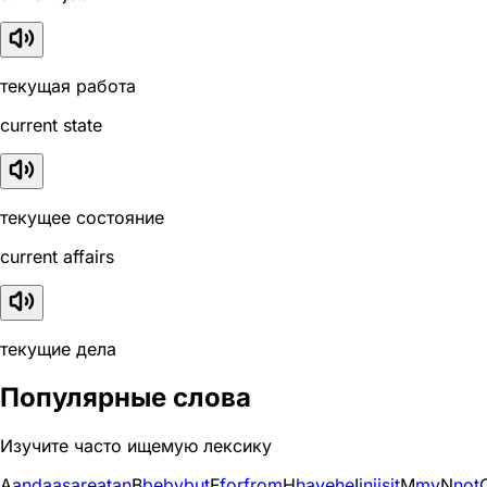
текущая работа
current state
текущее состояние
current affairs
текущие дела
Популярные слова
Изучите часто ищемую лексику
A
and
a
as
are
at
an
B
be
by
but
F
for
from
H
have
he
I
in
i
is
it
M
my
N
not