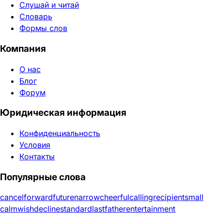
Слушай и читай
Словарь
Формы слов
Компания
О нас
Блог
Форум
Юридическая информация
Конфиденциальность
Условия
Контакты
Популярные слова
cancel
forward
future
narrow
cheerful
calling
recipient
small
calm
wish
decline
standard
last
father
entertainment