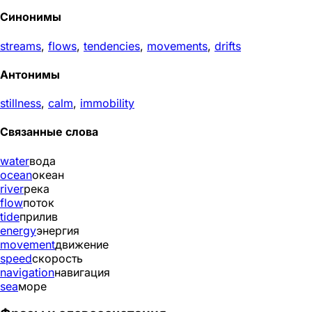
Синонимы
streams
,
flows
,
tendencies
,
movements
,
drifts
Антонимы
stillness
,
calm
,
immobility
Связанные слова
water
вода
ocean
океан
river
река
flow
поток
tide
прилив
energy
энергия
movement
движение
speed
скорость
navigation
навигация
sea
море