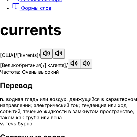
Формы слов
currents
[США]
/[ˈkʌrənts]/
[Великобритания]
/[ˈkʌrənts]/
Частота: Очень высокий
Перевод
n.
водная гладь или воздух, движущийся в характерном
направлении; электрический ток; тенденция или ход
событий; течение жидкости в замкнутом пространстве,
таком как труба или вена
v.
течь бурно