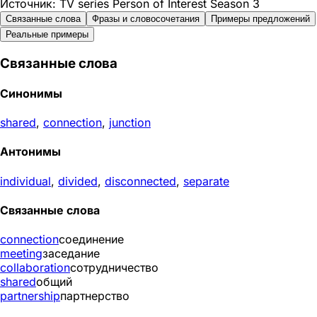
Источник: TV series Person of Interest Season 3
Связанные слова
Фразы и словосочетания
Примеры предложений
Реальные примеры
Связанные слова
Синонимы
shared
,
connection
,
junction
Антонимы
individual
,
divided
,
disconnected
,
separate
Связанные слова
connection
соединение
meeting
заседание
collaboration
сотрудничество
shared
общий
partnership
партнерство