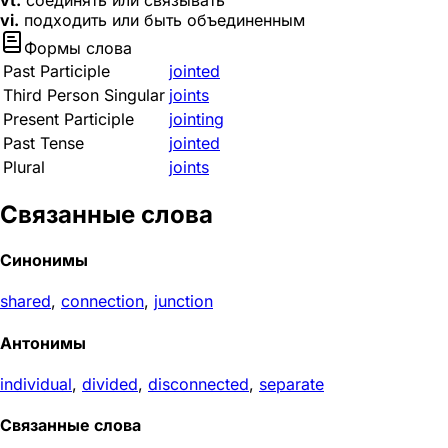
vt.
соединять или связывать
vi.
подходить или быть объединенным
Формы слова
Past Participle
jointed
Third Person Singular
joints
Present Participle
jointing
Past Tense
jointed
Plural
joints
Связанные слова
Синонимы
shared
,
connection
,
junction
Антонимы
individual
,
divided
,
disconnected
,
separate
Связанные слова