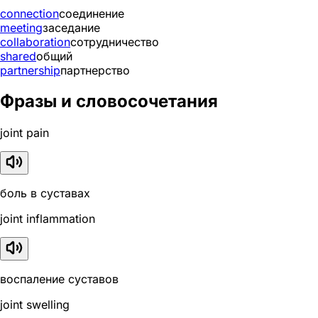
connection
соединение
meeting
заседание
collaboration
сотрудничество
shared
общий
partnership
партнерство
Фразы и словосочетания
joint pain
боль в суставах
joint inflammation
воспаление суставов
joint swelling