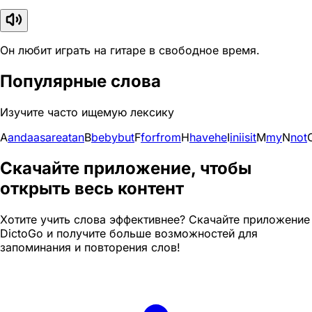
Он любит играть на гитаре в свободное время.
Популярные слова
Изучите часто ищемую лексику
A
and
a
as
are
at
an
B
be
by
but
F
for
from
H
have
he
I
in
i
is
it
M
my
N
not
Скачайте приложение, чтобы
открыть весь контент
Хотите учить слова эффективнее? Скачайте приложение
DictoGo и получите больше возможностей для
запоминания и повторения слов!