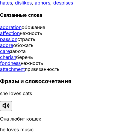
hates
,
dislikes
,
abhors
,
despises
Связанные слова
adoration
обожание
affection
нежность
passion
страсть
adore
обожать
care
забота
cherish
беречь
fondness
нежность
attachment
привязанность
Фразы и словосочетания
she loves cats
Она любит кошек
he loves music