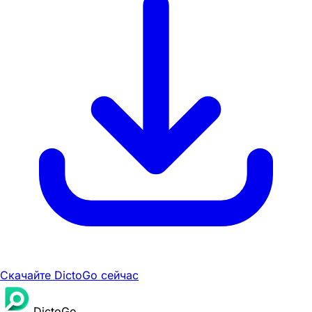
Скачайте DictoGo сейчас
DictoGo