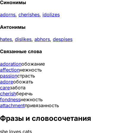
Синонимы
adorns
,
cherishes
,
idolizes
Антонимы
hates
,
dislikes
,
abhors
,
despises
Связанные слова
adoration
обожание
affection
нежность
passion
страсть
adore
обожать
care
забота
cherish
беречь
fondness
нежность
attachment
привязанность
Фразы и словосочетания
she loves cats