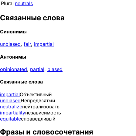
Plural
neutrals
Связанные слова
Синонимы
unbiased
,
fair
,
impartial
Антонимы
opinionated
,
partial
,
biased
Связанные слова
impartial
Объективный
unbiased
Непредвзятый
neutralize
нейтрализовать
impartiality
независимость
equitable
справедливый
Фразы и словосочетания