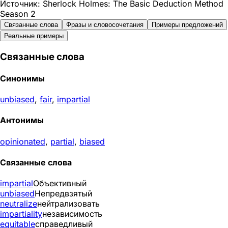
Источник: Sherlock Holmes: The Basic Deduction Method
Season 2
Связанные слова
Фразы и словосочетания
Примеры предложений
Реальные примеры
Связанные слова
Синонимы
unbiased
,
fair
,
impartial
Антонимы
opinionated
,
partial
,
biased
Связанные слова
impartial
Объективный
unbiased
Непредвзятый
neutralize
нейтрализовать
impartiality
независимость
equitable
справедливый