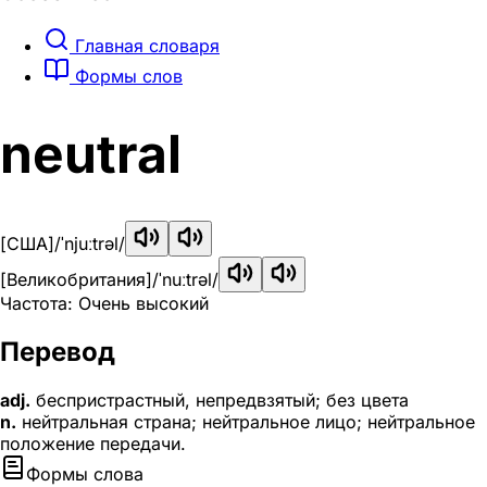
Главная словаря
Формы слов
neutral
[США]
/ˈnjuːtrəl/
[Великобритания]
/ˈnuːtrəl/
Частота: Очень высокий
Перевод
adj.
беспристрастный, непредвзятый; без цвета
n.
нейтральная страна; нейтральное лицо; нейтральное
положение передачи.
Формы слова