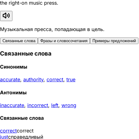
the right-on music press.
Музыкальная пресса, попадающая в цель.
Связанные слова
Фразы и словосочетания
Примеры предложений
Связанные слова
Синонимы
accurate
,
authority
,
correct
,
true
Антонимы
inaccurate
,
incorrect
,
left
,
wrong
Связанные слова
correct
correct
just
справедливый