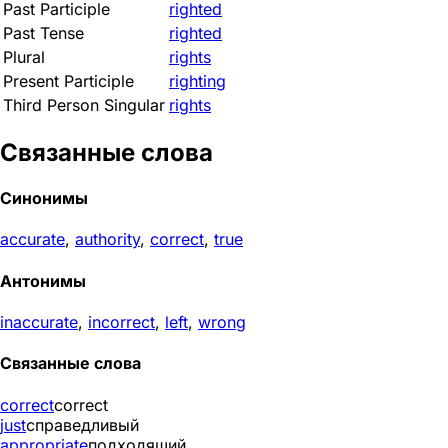
Past Participle
righted
Past Tense
righted
Plural
rights
Present Participle
righting
Third Person Singular
rights
Связанные слова
Синонимы
accurate
,
authority
,
correct
,
true
Антонимы
inaccurate
,
incorrect
,
left
,
wrong
Связанные слова
correct
correct
just
справедливый
appropriate
подходящий