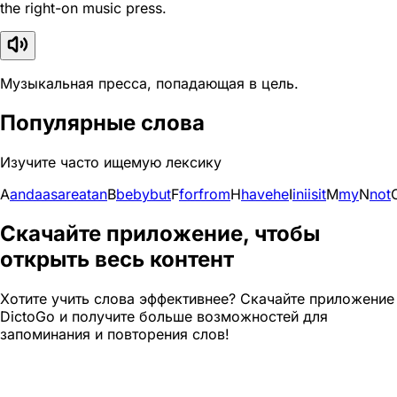
the right-on music press.
Музыкальная пресса, попадающая в цель.
Популярные слова
Изучите часто ищемую лексику
A
and
a
as
are
at
an
B
be
by
but
F
for
from
H
have
he
I
in
i
is
it
M
my
N
not
Скачайте приложение, чтобы
открыть весь контент
Хотите учить слова эффективнее? Скачайте приложение
DictoGo и получите больше возможностей для
запоминания и повторения слов!