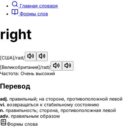
Главная словаря
Формы слов
right
[США]
/raɪt/
[Великобритания]
/raɪt/
Частота: Очень высокий
Перевод
adj.
правильный; на стороне, противоположной левой
vi.
возвращаться к стабильному состоянию
n.
правильность; сторона, противоположная левой
adv.
правильным образом
Формы слова