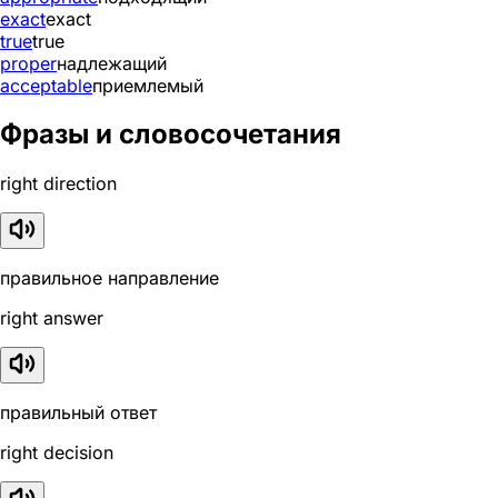
exact
exact
true
true
proper
надлежащий
acceptable
приемлемый
Фразы и словосочетания
right direction
правильное направление
right answer
правильный ответ
right decision