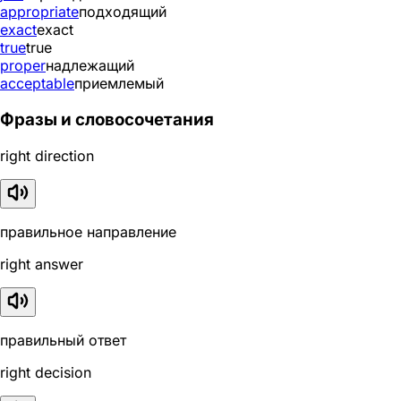
appropriate
подходящий
exact
exact
true
true
proper
надлежащий
acceptable
приемлемый
Фразы и словосочетания
right direction
правильное направление
right answer
правильный ответ
right decision