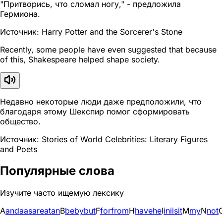
"Притворись, что сломал ногу," - предложила
Гермиона.
Источник: Harry Potter and the Sorcerer's Stone
Recently, some people have even suggested that because
of this, Shakespeare helped shape society.
Недавно некоторые люди даже предположили, что
благодаря этому Шекспир помог сформировать
общество.
Источник: Stories of World Celebrities: Literary Figures
and Poets
Популярные слова
Изучите часто ищемую лексику
A
and
a
as
are
at
an
B
be
by
but
F
for
from
H
have
he
I
in
i
is
it
M
my
N
not