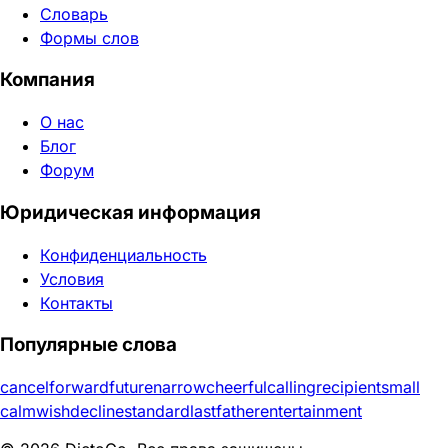
Словарь
Формы слов
Компания
О нас
Блог
Форум
Юридическая информация
Конфиденциальность
Условия
Контакты
Популярные слова
cancel
forward
future
narrow
cheerful
calling
recipient
small
calm
wish
decline
standard
last
father
entertainment