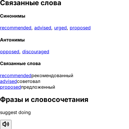
Связанные слова
Синонимы
recommended
,
advised
,
urged
,
proposed
Антонимы
opposed
,
discouraged
Связанные слова
recommended
рекомендованный
advised
советовал
proposed
предложенный
Фразы и словосочетания
suggest doing