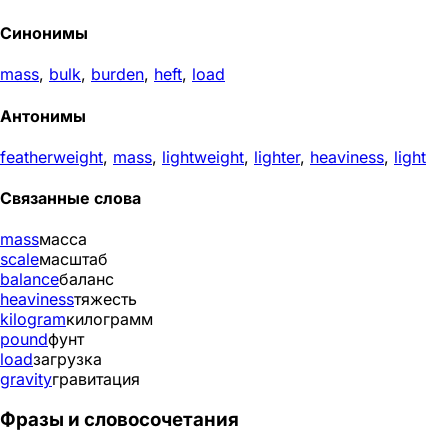
Синонимы
mass
,
bulk
,
burden
,
heft
,
load
Антонимы
featherweight
,
mass
,
lightweight
,
lighter
,
heaviness
,
light
Связанные слова
mass
масса
scale
масштаб
balance
баланс
heaviness
тяжесть
kilogram
килограмм
pound
фунт
load
загрузка
gravity
гравитация
Фразы и словосочетания