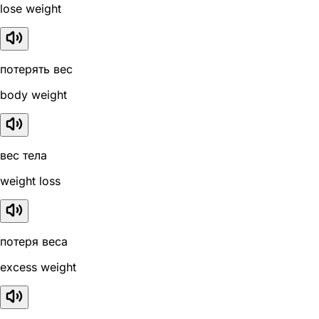
lose weight
потерять вес
body weight
вес тела
weight loss
потеря веса
excess weight