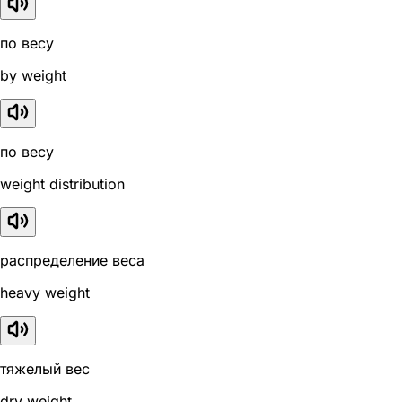
по весу
by weight
по весу
weight distribution
распределение веса
heavy weight
тяжелый вес
dry weight