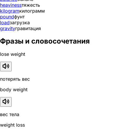
heaviness
тяжесть
kilogram
килограмм
pound
фунт
load
загрузка
gravity
гравитация
Фразы и словосочетания
lose weight
потерять вес
body weight
вес тела
weight loss