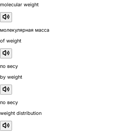
molecular weight
молекулярная масса
of weight
по весу
by weight
по весу
weight distribution