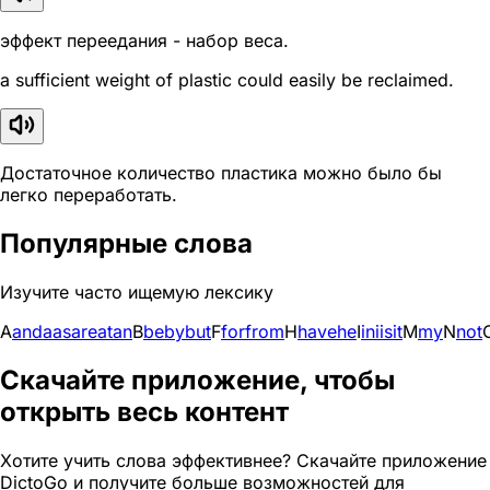
эффект переедания - набор веса.
a sufficient weight of plastic could easily be reclaimed.
Достаточное количество пластика можно было бы
легко переработать.
Популярные слова
Изучите часто ищемую лексику
A
and
a
as
are
at
an
B
be
by
but
F
for
from
H
have
he
I
in
i
is
it
M
my
N
not
Скачайте приложение, чтобы
открыть весь контент
Хотите учить слова эффективнее? Скачайте приложение
DictoGo и получите больше возможностей для