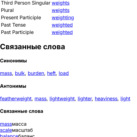
Third Person Singular
weights
Plural
weights
Present Participle
weighting
Past Tense
weighted
Past Participle
weighted
Связанные слова
Синонимы
mass
,
bulk
,
burden
,
heft
,
load
Антонимы
featherweight
,
mass
,
lightweight
,
lighter
,
heaviness
,
light
Связанные слова
mass
масса
scale
масштаб
balance
баланс