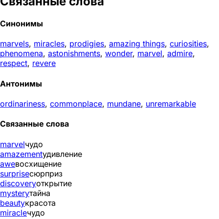
Связанные слова
Синонимы
marvels
,
miracles
,
prodigies
,
amazing things
,
curiosities
,
phenomena
,
astonishments
,
wonder
,
marvel
,
admire
,
respect
,
revere
Антонимы
ordinariness
,
commonplace
,
mundane
,
unremarkable
Связанные слова
marvel
чудо
amazement
удивление
awe
восхищение
surprise
сюрприз
discovery
открытие
mystery
тайна
beauty
красота
miracle
чудо