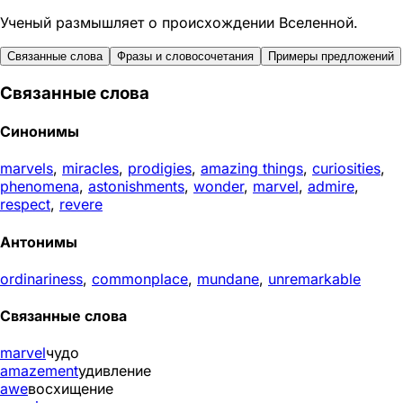
Ученый размышляет о происхождении Вселенной.
Связанные слова
Фразы и словосочетания
Примеры предложений
Связанные слова
Синонимы
marvels
,
miracles
,
prodigies
,
amazing things
,
curiosities
,
phenomena
,
astonishments
,
wonder
,
marvel
,
admire
,
respect
,
revere
Антонимы
ordinariness
,
commonplace
,
mundane
,
unremarkable
Связанные слова
marvel
чудо
amazement
удивление
awe
восхищение