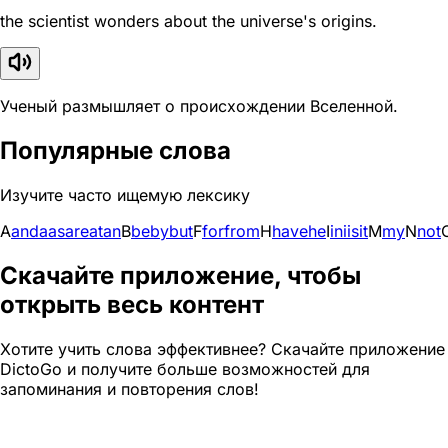
the scientist wonders about the universe's origins.
Ученый размышляет о происхождении Вселенной.
Популярные слова
Изучите часто ищемую лексику
A
and
a
as
are
at
an
B
be
by
but
F
for
from
H
have
he
I
in
i
is
it
M
my
N
not
Скачайте приложение, чтобы
открыть весь контент
Хотите учить слова эффективнее? Скачайте приложение
DictoGo и получите больше возможностей для
запоминания и повторения слов!