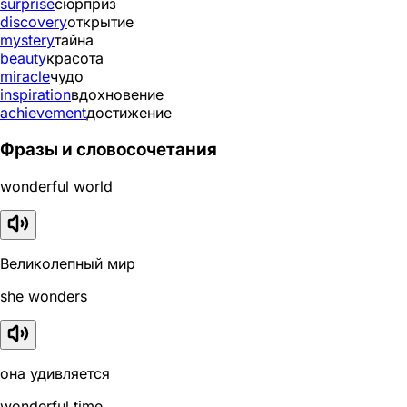
surprise
сюрприз
discovery
открытие
mystery
тайна
beauty
красота
miracle
чудо
inspiration
вдохновение
achievement
достижение
Фразы и словосочетания
wonderful world
Великолепный мир
she wonders
она удивляется
wonderful time