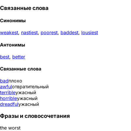
Связанные слова
Синонимы
weakest
,
nastiest
,
poorest
,
baddest
,
lousiest
Антонимы
best
,
better
Связанные слова
bad
плохо
awful
отвратительный
terrible
ужасный
horrible
ужасный
dreadful
ужасный
Фразы и словосочетания
the worst