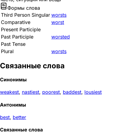
Формы слова
Third Person Singular
worsts
Comparative
worst
Present Participle
Past Participle
worsted
Past Tense
Plural
worsts
Связанные слова
Синонимы
weakest
,
nastiest
,
poorest
,
baddest
,
lousiest
Антонимы
best
,
better
Связанные слова