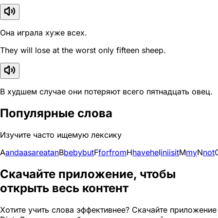
Она играла хуже всех.
They will lose at the worst only fifteen sheep.
В худшем случае они потеряют всего пятнадцать овец.
Популярные слова
Изучите часто ищемую лексику
A
and
a
as
are
at
an
B
be
by
but
F
for
from
H
have
he
I
in
i
is
it
M
my
N
not
Скачайте приложение, чтобы
открыть весь контент
Хотите учить слова эффективнее? Скачайте приложение