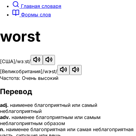
Главная словаря
Формы слов
worst
[США]
/wɜːst/
[Великобритания]
/wɝst/
Частота: Очень высокий
Перевод
adj.
наименее благоприятный или самый
неблагоприятный
adv.
наименее благоприятным или самым
неблагоприятным образом
n.
наименее благоприятная или самая неблагоприятная
часть, ситуация или вещь