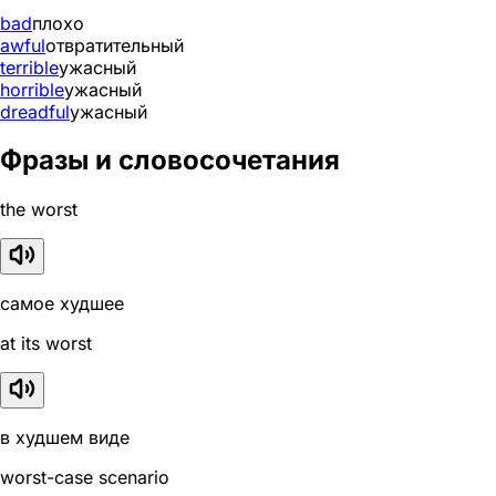
bad
плохо
awful
отвратительный
terrible
ужасный
horrible
ужасный
dreadful
ужасный
Фразы и словосочетания
the worst
самое худшее
at its worst
в худшем виде
worst-case scenario