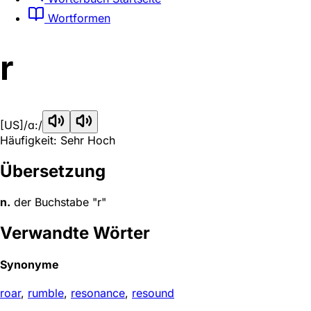
Wortformen
r
[US]
/ɑ:/
Häufigkeit: Sehr Hoch
Übersetzung
n.
der Buchstabe "r"
Verwandte Wörter
Synonyme
roar
,
rumble
,
resonance
,
resound