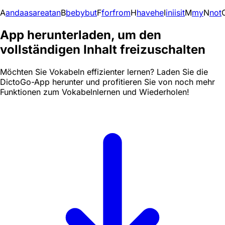
A
and
a
as
are
at
an
B
be
by
but
F
for
from
H
have
he
I
in
i
is
it
M
my
N
not
App herunterladen, um den
vollständigen Inhalt freizuschalten
Möchten Sie Vokabeln effizienter lernen? Laden Sie die
DictoGo-App herunter und profitieren Sie von noch mehr
Funktionen zum Vokabelnlernen und Wiederholen!