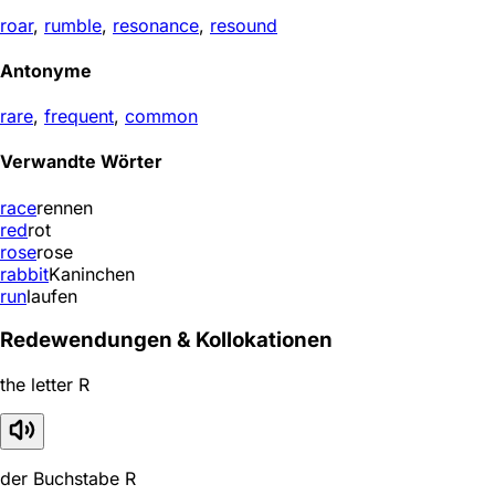
roar
,
rumble
,
resonance
,
resound
Antonyme
rare
,
frequent
,
common
Verwandte Wörter
race
rennen
red
rot
rose
rose
rabbit
Kaninchen
run
laufen
Redewendungen & Kollokationen
the letter R
der Buchstabe R