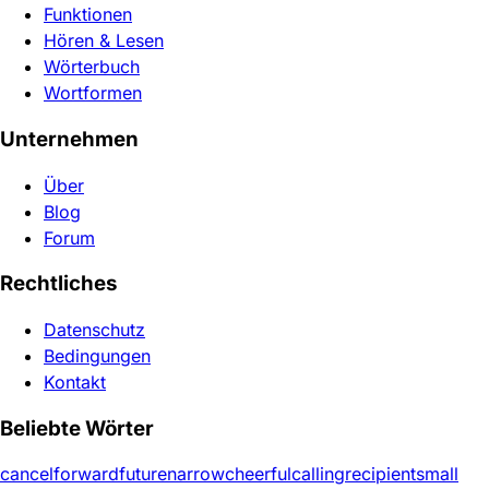
Funktionen
Hören & Lesen
Wörterbuch
Wortformen
Unternehmen
Über
Blog
Forum
Rechtliches
Datenschutz
Bedingungen
Kontakt
Beliebte Wörter
cancel
forward
future
narrow
cheerful
calling
recipient
small