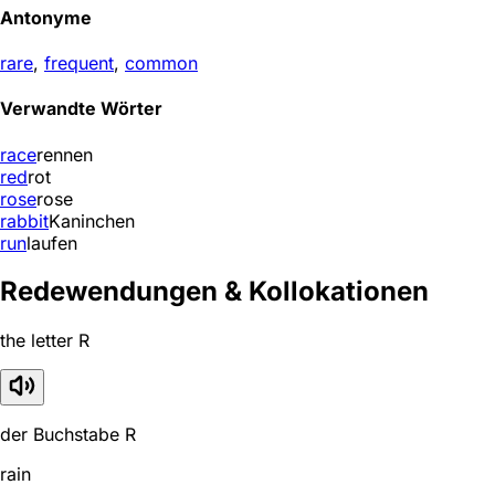
Antonyme
rare
,
frequent
,
common
Verwandte Wörter
race
rennen
red
rot
rose
rose
rabbit
Kaninchen
run
laufen
Redewendungen & Kollokationen
the letter R
der Buchstabe R
rain