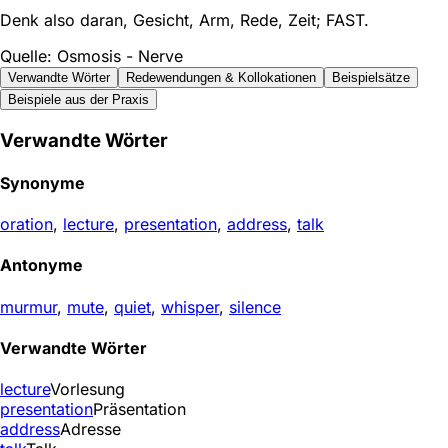
Denk also daran, Gesicht, Arm, Rede, Zeit; FAST.
Quelle: Osmosis - Nerve
Verwandte Wörter
Redewendungen & Kollokationen
Beispielsätze
Beispiele aus der Praxis
Verwandte Wörter
Synonyme
oration
,
lecture
,
presentation
,
address
,
talk
Antonyme
murmur
,
mute
,
quiet
,
whisper
,
silence
Verwandte Wörter
lecture
Vorlesung
presentation
Präsentation
address
Adresse