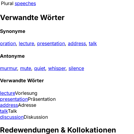
Plural
speeches
Verwandte Wörter
Synonyme
oration
,
lecture
,
presentation
,
address
,
talk
Antonyme
murmur
,
mute
,
quiet
,
whisper
,
silence
Verwandte Wörter
lecture
Vorlesung
presentation
Präsentation
address
Adresse
talk
Talk
discussion
Diskussion
Redewendungen & Kollokationen