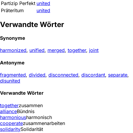
Partizip Perfekt
united
Präteritum
united
Verwandte Wörter
Synonyme
harmonized
,
unified
,
merged
,
together
,
joint
Antonyme
fragmented
,
divided
,
disconnected
,
discordant
,
separate
,
disunited
Verwandte Wörter
together
zusammen
alliance
Bündnis
harmonious
harmonisch
cooperate
zusammenarbeiten
solidarity
Solidarität