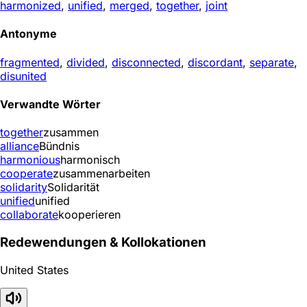
harmonized
,
unified
,
merged
,
together
,
joint
Antonyme
fragmented
,
divided
,
disconnected
,
discordant
,
separate
,
disunited
Verwandte Wörter
together
zusammen
alliance
Bündnis
harmonious
harmonisch
cooperate
zusammenarbeiten
solidarity
Solidarität
unified
unified
collaborate
kooperieren
Redewendungen & Kollokationen
United States