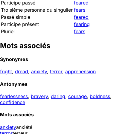
Participe passé
feared
Troisième personne du singulier
fears
Passé simple
feared
Participe présent
fearing
Pluriel
fears
Mots associés
Synonymes
fright
,
dread
,
anxiety
,
terror
,
apprehension
Antonymes
fearlessness
,
bravery
,
daring
,
courage
,
boldness
,
confidence
Mots associés
anxiety
anxiété
terror
terreur