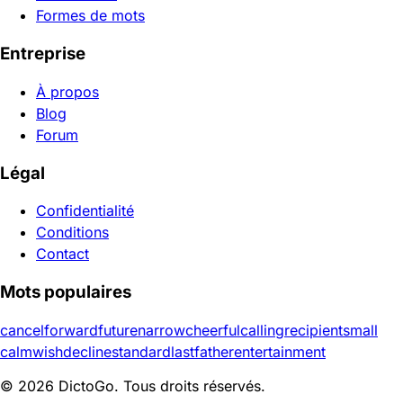
Formes de mots
Entreprise
À propos
Blog
Forum
Légal
Confidentialité
Conditions
Contact
Mots populaires
cancel
forward
future
narrow
cheerful
calling
recipient
small
calm
wish
decline
standard
last
father
entertainment
© 2026 DictoGo. Tous droits réservés.