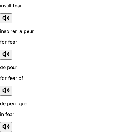
instill fear
inspirer la peur
for fear
de peur
for fear of
de peur que
in fear