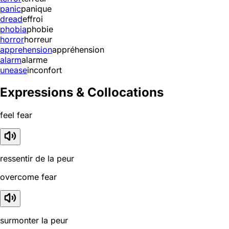
panic
panique
dread
effroi
phobia
phobie
horror
horreur
apprehension
appréhension
alarm
alarme
unease
inconfort
Expressions & Collocations
feel fear
ressentir de la peur
overcome fear
surmonter la peur