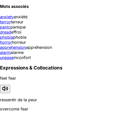
Mots associés
anxiety
anxiété
terror
terreur
panic
panique
dread
effroi
phobia
phobie
horror
horreur
apprehension
appréhension
alarm
alarme
unease
inconfort
Expressions & Collocations
feel fear
ressentir de la peur
overcome fear