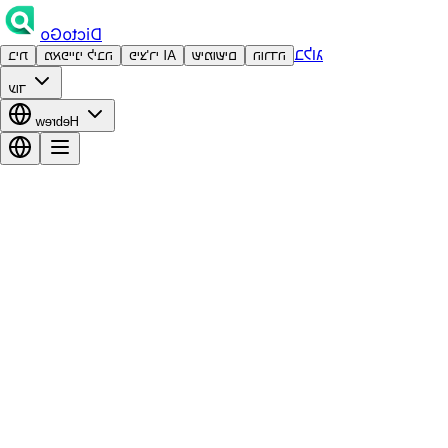
DictoGo
בלוג
הורדה
שימושים
פיצ'רי AI
מאפייני ליבה
בית
עוד
Hebrew