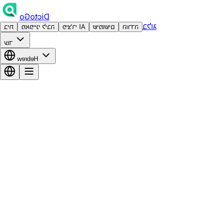
DictoGo
בלוג
הורדה
שימושים
פיצ'רי AI
מאפייני ליבה
בית
עוד
Hebrew