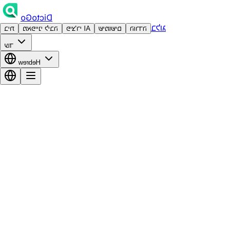
DictoGo
בלוג
הורדה
שימושים
פיצ'רי AI
מאפייני ליבה
בית
עוד
Hebrew