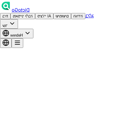
DictoGo
בלוג
הורדה
שימושים
פיצ'רי AI
מאפייני ליבה
בית
עוד
Hebrew