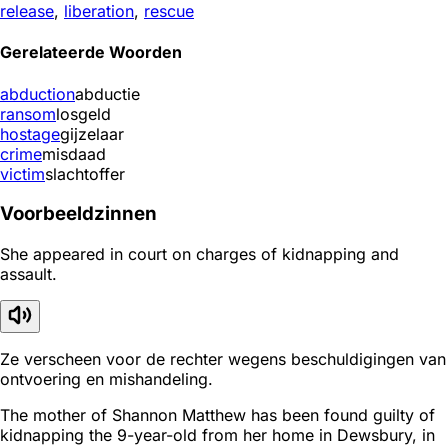
release
,
liberation
,
rescue
Gerelateerde Woorden
abduction
abductie
ransom
losgeld
hostage
gijzelaar
crime
misdaad
victim
slachtoffer
Voorbeeldzinnen
She appeared in court on charges of kidnapping and
assault.
Ze verscheen voor de rechter wegens beschuldigingen van
ontvoering en mishandeling.
The mother of Shannon Matthew has been found guilty of
kidnapping the 9-year-old from her home in Dewsbury, in