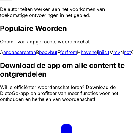
De autoriteiten werken aan het voorkomen van
toekomstige ontvoeringen in het gebied.
Populaire Woorden
Ontdek vaak opgezochte woordenschat
A
and
a
as
are
at
an
B
be
by
but
F
for
from
H
have
he
I
in
i
is
it
M
my
N
not
Download de app om alle content te
ontgrendelen
Wil je efficiënter woordenschat leren? Download de
DictoGo-app en profiteer van meer functies voor het
onthouden en herhalen van woordenschat!