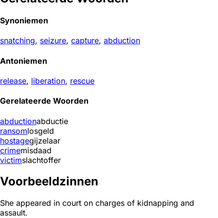
Synoniemen
snatching
,
seizure
,
capture
,
abduction
Antoniemen
release
,
liberation
,
rescue
Gerelateerde Woorden
abduction
abductie
ransom
losgeld
hostage
gijzelaar
crime
misdaad
victim
slachtoffer
Voorbeeldzinnen
She appeared in court on charges of kidnapping and
assault.