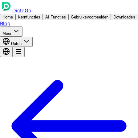
DictoGo
Home
Kernfuncties
AI Functies
Gebruiksvoorbeelden
Downloaden
Blog
Meer
Dutch