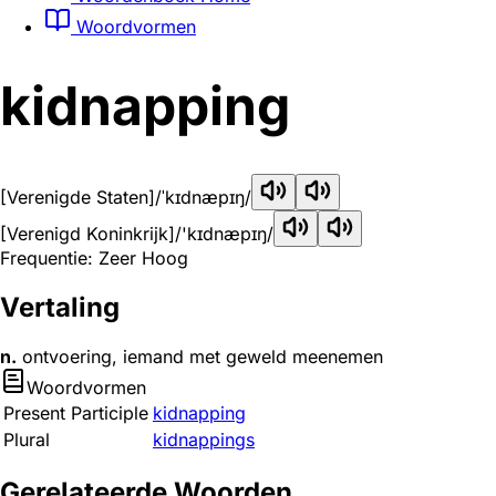
Woordvormen
kidnapping
[Verenigde Staten]
/ˈkɪdnæpɪŋ/
[Verenigd Koninkrijk]
/'kɪdnæpɪŋ/
Frequentie: Zeer Hoog
Vertaling
n.
ontvoering, iemand met geweld meenemen
Woordvormen
Present Participle
kidnapping
Plural
kidnappings
Gerelateerde Woorden