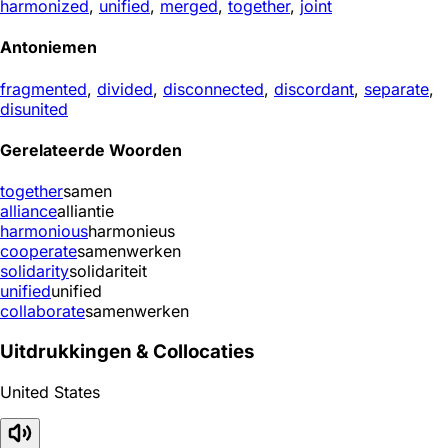
harmonized
,
unified
,
merged
,
together
,
joint
Antoniemen
fragmented
,
divided
,
disconnected
,
discordant
,
separate
,
disunited
Gerelateerde Woorden
together
samen
alliance
alliantie
harmonious
harmonieus
cooperate
samenwerken
solidarity
solidariteit
unified
unified
collaborate
samenwerken
Uitdrukkingen & Collocaties
United States