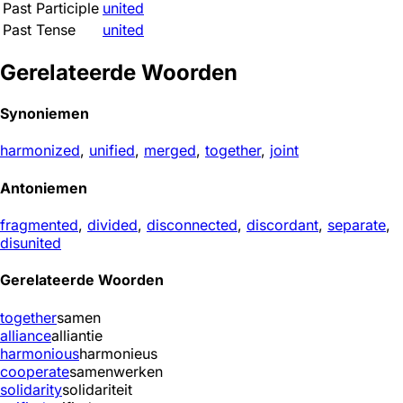
Past Participle
united
Past Tense
united
Gerelateerde Woorden
Synoniemen
harmonized
,
unified
,
merged
,
together
,
joint
Antoniemen
fragmented
,
divided
,
disconnected
,
discordant
,
separate
,
disunited
Gerelateerde Woorden
together
samen
alliance
alliantie
harmonious
harmonieus
cooperate
samenwerken
solidarity
solidariteit