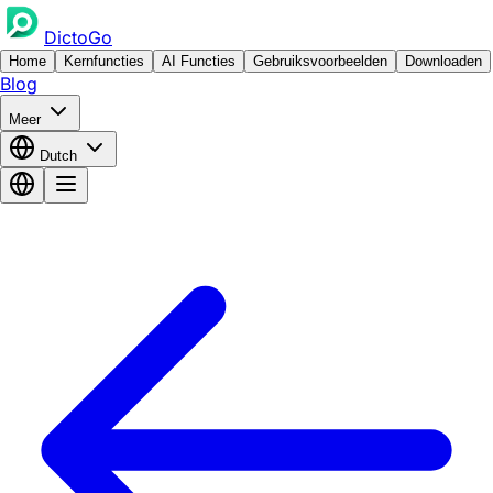
DictoGo
Home
Kernfuncties
AI Functies
Gebruiksvoorbeelden
Downloaden
Blog
Meer
Dutch