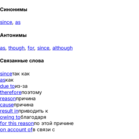
Синонимы
since
,
as
Антонимы
as
,
though
,
for
,
since
,
although
Связанные слова
since
так как
as
как
due to
из-за
therefore
поэтому
reason
причина
cause
причина
result in
приводить к
owing to
благодаря
for this reason
по этой причине
on account of
в связи с