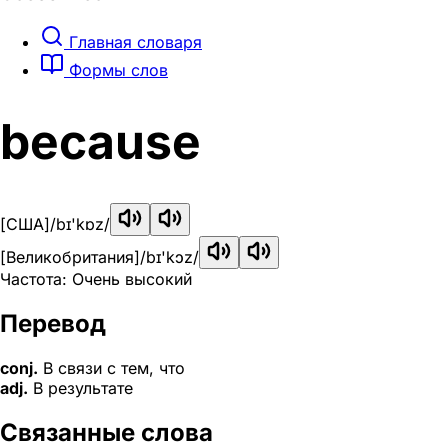
Главная словаря
Формы слов
because
[США]
/bɪ'kɒz/
[Великобритания]
/bɪ'kɔz/
Частота: Очень высокий
Перевод
conj.
В связи с тем, что
adj.
В результате
Связанные слова