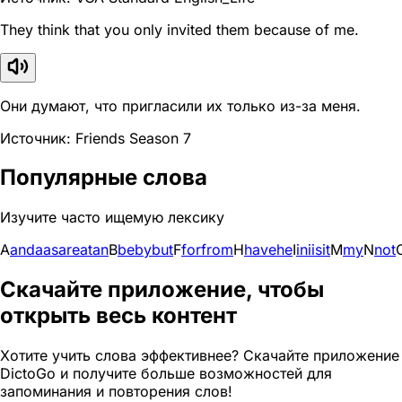
They think that you only invited them because of me.
Они думают, что пригласили их только из-за меня.
Источник: Friends Season 7
Популярные слова
Изучите часто ищемую лексику
A
and
a
as
are
at
an
B
be
by
but
F
for
from
H
have
he
I
in
i
is
it
M
my
N
not
Скачайте приложение, чтобы
открыть весь контент
Хотите учить слова эффективнее? Скачайте приложение
DictoGo и получите больше возможностей для
запоминания и повторения слов!