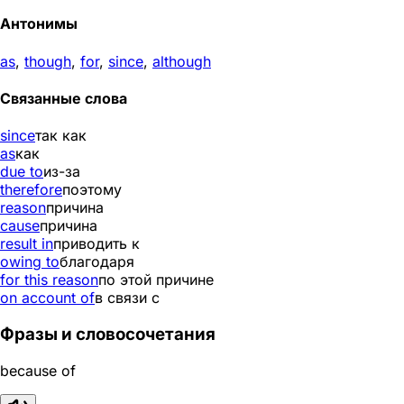
Антонимы
as
,
though
,
for
,
since
,
although
Связанные слова
since
так как
as
как
due to
из-за
therefore
поэтому
reason
причина
cause
причина
result in
приводить к
owing to
благодаря
for this reason
по этой причине
on account of
в связи с
Фразы и словосочетания
because of